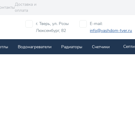
Доставка и
онтакты
оплата
г. Тверь, ул. Розы
E-mail:
Люксембург, 82
info@vashdom-tver.ru
Септи
отлы
Водонагреватели
Радиаторы
Cчетчики