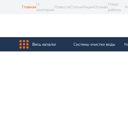
О
Наши
Главная
Новости
Статьи
Акции
Отзывы
К
компании
работы
Системы очистки воды
К
Весь каталог