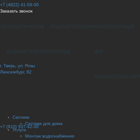
ЕЛИ
+7 (4822) 41-59-00
Заказать звонок
ЕЛИ
ЭЛЕКТРИЧЕСКИЕ
ВОДОНАГРЕВАТЕЛИ
КОМПЛЕКТУЮЩИЕ
ВОДОНАГРЕВАТЕЛИ
ГАЗОВЫЕ
ДЛЯ
г. Тверь, ул. Розы
Люксембург, 82
ВОДОНАГРЕВАТЕЛЕ
Септики
Септики для дома
+7 (910) 937-42-00
Услуги
Монтаж водоснабжения