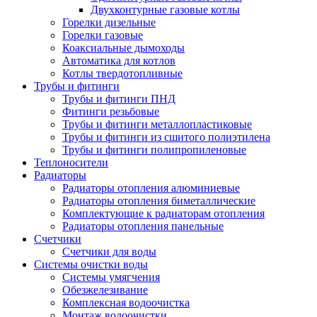
Двухконтурные газовые котлы
Горелки дизельные
Горелки газовые
Коаксиальные дымоходы
Автоматика для котлов
Котлы твердотопливные
Трубы и фитинги
Трубы и фитинги ПНД
Фитинги резьбовые
Трубы и фитинги металлопластиковые
Трубы и фитинги из сшитого полиэтилена
Трубы и фитинги полипропиленовые
Теплоносители
Радиаторы
Радиаторы отопления алюминиевые
Радиаторы отопления биметаллические
Комплектующие к радиаторам отопления
Радиаторы отопления панельные
Cчетчики
Счетчики для воды
Системы очистки воды
Системы умягчения
Обезжелезивание
Комплексная водоочистка
Монтаж водоочистки