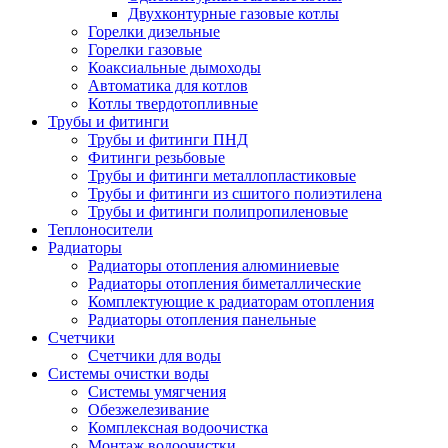
Двухконтурные газовые котлы
Горелки дизельные
Горелки газовые
Коаксиальные дымоходы
Автоматика для котлов
Котлы твердотопливные
Трубы и фитинги
Трубы и фитинги ПНД
Фитинги резьбовые
Трубы и фитинги металлопластиковые
Трубы и фитинги из сшитого полиэтилена
Трубы и фитинги полипропиленовые
Теплоносители
Радиаторы
Радиаторы отопления алюминиевые
Радиаторы отопления биметаллические
Комплектующие к радиаторам отопления
Радиаторы отопления панельные
Cчетчики
Счетчики для воды
Системы очистки воды
Системы умягчения
Обезжелезивание
Комплексная водоочистка
Монтаж водоочистки