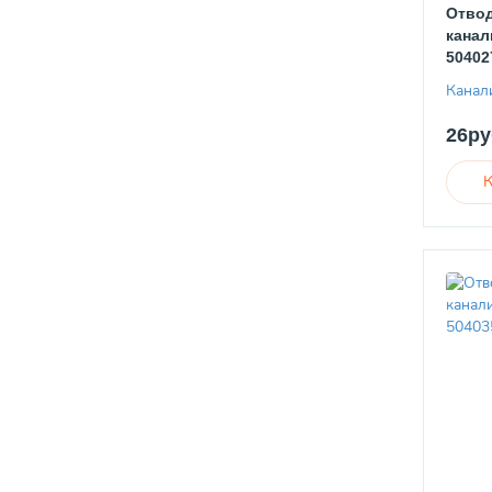
Отвод
канал
50402
Канал
26ру