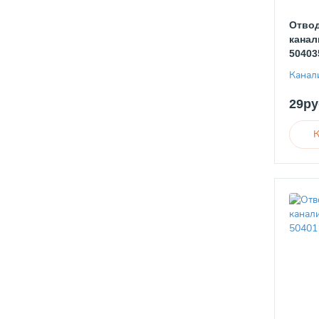
Отвод
канал
50403
Канал
29ру