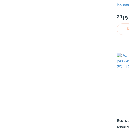
Канал
21ру
Кольц
резин