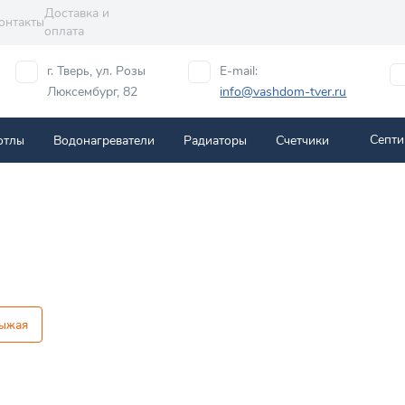
Доставка и
онтакты
оплата
г. Тверь, ул. Розы
E-mail:
Люксембург, 82
info@vashdom-tver.ru
Септи
отлы
Водонагреватели
Радиаторы
Cчетчики
рыжая