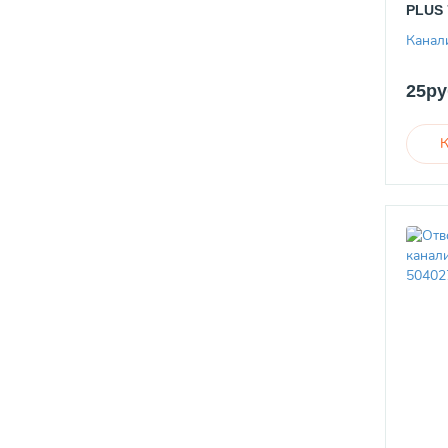
PLUS 
Канал
25ру