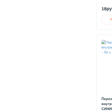
Насосы дренажные
145
18ру
Насосы фекальные
143
Насосы погружные
182
Комплектующие к насосам
55
Перех
внутр
СИНИК