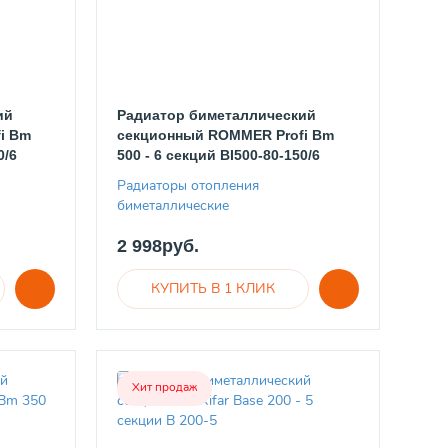
ий
Радиатор биметаллический
i Bm
секционный ROMMER Profi Bm
0/6
500 - 6 секций BI500-80-150/6
Радиаторы отопления
биметаллические
2 998руб.
Хит продаж