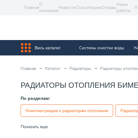
О
Наши
Главная
Новости
Статьи
Акции
Отзывы
К
компании
работы
Системы очистки воды
К
Весь каталог
Главная
Каталог
Радиаторы
Радиаторы отопле
РАДИАТОРЫ ОТОПЛЕНИЯ БИМ
По разделам:
Комплектующие к радиаторам отопления
Радиато
Показать еще