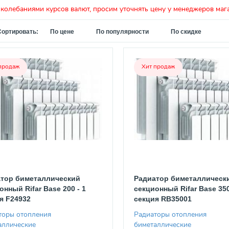
 колебаниями курсов валют, просим уточнять цену у менеджеров маг
Сортировать:
По цене
По популярности
По скидке
продаж
Хит продаж
тор биметаллический
Радиатор биметаллическ
онный Rifar Base 200 - 1
секционный Rifar Base 350
я F24932
секция RB35001
торы отопления
Радиаторы отопления
аллические
биметаллические