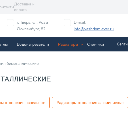
Доставка и
онтакты
оплата
г. Тверь, ул. Розы
E-mail:
Люксембург, 82
info@vashdom-tver.ru
Септи
отлы
Водонагреватели
Радиаторы
Cчетчики
ния биметаллические
ЕТАЛЛИЧЕСКИЕ
ры отопления панельные
Радиаторы отопления алюминиевые