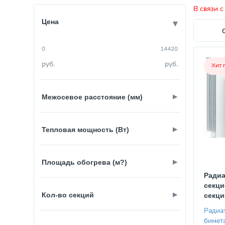
В связи с
Цена
руб.
руб.
Хит 
Межосевое расстояние (мм)
200
Тепловая мощность (Вт)
350
500
100.00
Площадь обогрева (м?)
134.00
Радиа
139,00
1,00
секци
Кол-во секций
секци
197.00
1,39
Радиа
400.00
1,97
1.00
бимет