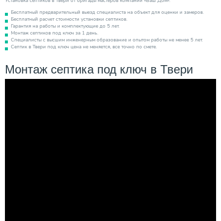
Установка септиков в Твери от бригады мастеров компании «Ваш Дом».
Бесплатный предварительный выезд специалиста на объект для оценки и замеров.
Бесплатный расчет стоимости установки септиков.
Гарантия на работы и комплектующие до 5 лет.
Монтаж септиков под ключ за 1 день.
Специалисты с высшим инженерным образование и опытом работы не менее 5 лет.
Септик в Твери под ключ цена не меняется, все точно по смете.
Монтаж септика под ключ в Твери