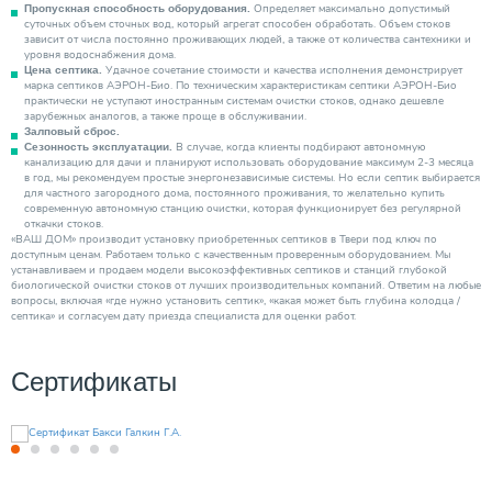
Определяет максимально допустимый
Пропускная способность оборудования.
суточных объем сточных вод, который агрегат способен обработать. Объем стоков
зависит от числа постоянно проживающих людей, а также от количества сантехники и
уровня водоснабжения дома.
Удачное сочетание стоимости и качества исполнения демонстрирует
Цена септика.
марка септиков АЭРОН-Био. По техническим характеристикам септики АЭРОН-Био
практически не уступают иностранным системам очистки стоков, однако дешевле
зарубежных аналогов, а также проще в обслуживании.
Залповый сброс.
В случае, когда клиенты подбирают автономную
Сезонность эксплуатации.
канализацию для дачи и планируют использовать оборудование максимум 2-3 месяца
в год, мы рекомендуем простые энергонезависимые системы. Но если септик выбирается
для частного загородного дома, постоянного проживания, то желательно купить
современную автономную станцию очистки, которая функционирует без регулярной
откачки стоков.
«ВАШ ДОМ» производит установку приобретенных септиков в Твери под ключ по
доступным ценам. Работаем только с качественным проверенным оборудованием. Мы
устанавливаем и продаем модели высокоэффективных септиков и станций глубокой
биологической очистки стоков от лучших производительных компаний. Ответим на любые
вопросы, включая «где нужно установить септик», «какая может быть глубина колодца /
септика» и согласуем дату приезда специалиста для оценки работ.
Сертификаты