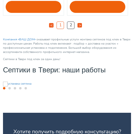
1
2
<
>
Компания «ВАШ ДОМ»
оказывает профильные услуги монтажа септиков под ключ в Твери
по доступным ценам. Работы под ключ включают : подбор + доставка на участок +
профессиональная установка и подключение. Большой выбор оборудования из
ассортимента собственного профильного интернет-магазина.
Cептики в Твери под ключ за один день!
Септики в Твери: наши работы
Хотите получить подробную консультацию?