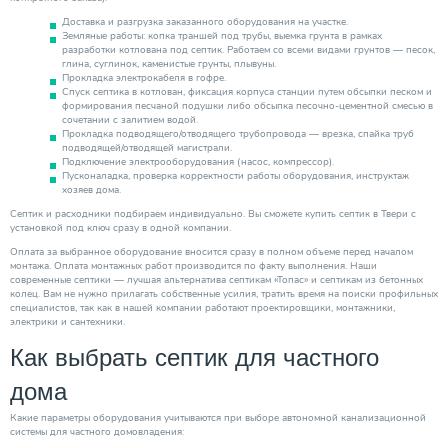
Доставка и разгрузка заказанного оборудования на участке.
Земляные работы: копка траншей под трубы, выемка грунта в рамках
разработки котлована под септик. Работаем со всеми видами грунтов — песок,
глина, суглинок, каменистые грунты, плывуны.
Прокладка электрокабеля в гофре.
Спуск септика в котлован, фиксация корпуса станции путем обсыпки песком и
формирования песчаной подушки либо обсыпка песочно-цементной смесью в
сочетании с залитием водой.
Прокладка подводящего/отводящего трубопровода — врезка, спайка труб
подводящей/отводящей магистрали.
Подключение электрооборудования (насос, компрессор).
Пусконаладка, проверка корректности работы оборудования, инструктаж
хозяев дома.
Септик и расходники подбираем индивидуально. Вы сможете купить септик в Твери с
установкой под ключ сразу в одной компании.
Оплата за выбранное оборудование вносится сразу в полном объеме перед началом
монтажа. Оплата монтажных работ производится по факту выполнения. Наши
современные септики — лучшая альтернатива септикам «Топас» и септикам из бетонных
колец. Вам не нужно прилагать собственные усилия, тратить время на поиски профильных
специалистов, так как в нашей компании работают проектировщики, монтажники,
электрики и сантехники.
Как выбрать септик для частного
дома
Какие параметры оборудования учитываются при выборе автономной канализационной
системы для частного домовладения: