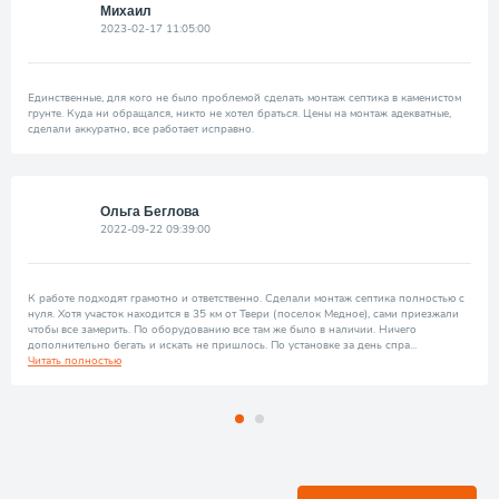
Михаил
2023-02-17 11:05:00
Единственные, для кого не было проблемой сделать монтаж септика в каменистом
грунте. Куда ни обращался, никто не хотел браться. Цены на монтаж адекватные,
сделали аккуратно, все работает исправно.
Ольга Беглова
2022-09-22 09:39:00
К работе подходят грамотно и ответственно. Сделали монтаж септика полностью с
нуля. Хотя участок находится в 35 км от Твери (поселок Медное), сами приезжали
чтобы все замерить. По оборудованию все там же было в наличии. Ничего
дополнительно бегать и искать не пришлось. По установке за день спра
...
Читать полностью