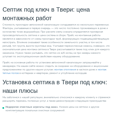
Септик под ключ в Твери: цена
монтажных работ
Стоимость прокладки автономной канализации складывается из нескольких переменных.
Факторы, учитываемые в первую очередь — это число постоянно проживающих в доме и
количество точек водоразбора. При расчете сметы сначала определяется примерная
производительность септика и цена системы в сборе. Прайс на монтажные работы
меняется в зависимости от схемы прокладки труб, формирующих подводящую/отводящую
магистраль. Влияние оказывают также особенности земельного участка, в том числе
рельеф, тип грунта, высота грунтовых вод. Учитывая перечисленные нюансы, очевидно, что
окончательная цена монтажа септика в Твери рассчитывается также под ключ для каждого
заказчика. Нужно также учитывать, что септик из ж/б колец на три камеры намного
уступает по эксплуатационным свойствам нашему оборудованию.
Прайс на основные работы по установке автономной канализации запрашивайте у
менеджера. На нашем сайте можно следить за скидками на оборудование и акционными
предложениями по другим нашим услугам:
монтаж отопления
в частном доме и
монтаж
теплых полов
в коттеджах и квартирах, ремонт и углубление колодцев.
Установка септика в Твери под ключ:
наши плюсы
Мы заботимся о нашей репутации, внимательно относимся к каждому клиенту и стремимся
расширять перечень полезных услуг, а также демонстрируем следующие преимущества:
Низкие цены на септики и другие
Недорогие очистные агрегаты под заказ.
комплектующие локальных очистных сооружений.