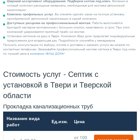
Включим в
Широкий ассортимент оборудования. Подберем септик под ключ.
готовый комплект расходные материалы, необходимые для монтажа автономной
канализации.
Вы сможете сделать заказ на полную установку
Комплекс профильных услуг.
приобретенной автономной канализации в нашей компании.
Работы выполняются
Доступные расценки на профессиональный монтаж.
бригадой мастеров-монтажников с большим опытом, качественно, в срок. При этом
компанией удерживается приятный прайс на монтаж.
Установка септиков на дачу в Твери. Компания «Ваш дом» предлагает индивидуальные
предложения для владельцев дач. Подробности уточняйте у менеджеров.
Получить консультацию по выбору, оплате и доставке и заказать услуги вы можете по
контактным телефонам. Заказывайте профессиональный монтаж септика в Твери под ключ
по лучшей цене в
компании «ВАШ ДОМ»
!
Стоимость услуг - Септик с
установкой в Твери и Тверской
области
Прокладка канализационных труб
Название вида
Ед.изм.
Цена
работ
от 100