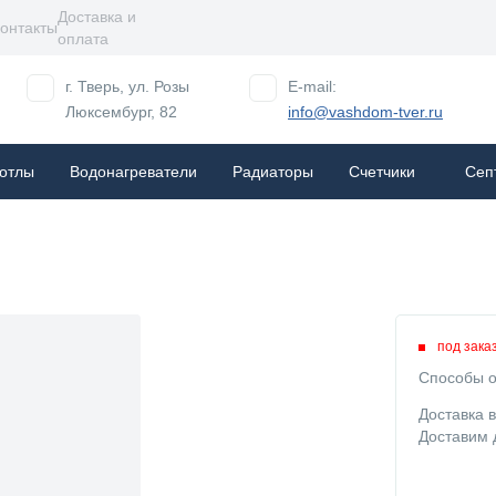
Доставка и
онтакты
оплата
г. Тверь, ул. Розы
E-mail:
Люксембург, 82
info@vashdom-tver.ru
отлы
Водонагреватели
Радиаторы
Cчетчики
Сеп
под зака
Способы о
Доставка 
Доставим 