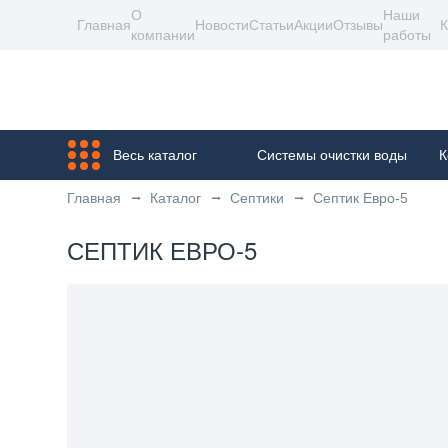
О
Наши
Главная
Новости
Статьи
Акции
Отзывы
К
компании
работы
Весь каталог
Системы очистки воды
К
Главная
Каталог
Септики
Септик Евро-5
СЕПТИК ЕВРО-5