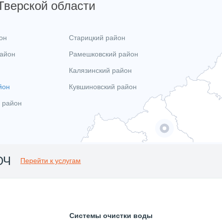
 Тверской области
он
Старицкий район
район
Рамешковский район
Калязинский район
йон
Кувшиновский район
 район
ЮЧ
Перейти к услугам
Системы очистки воды