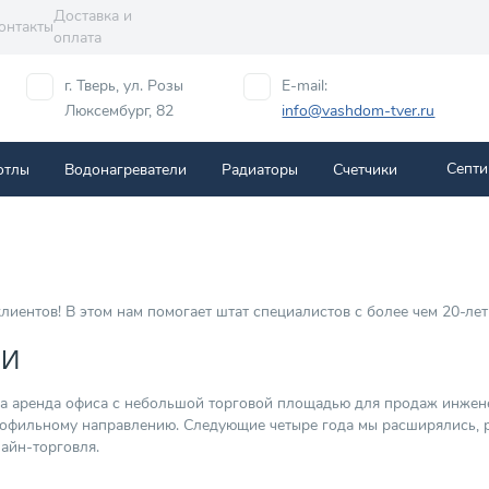
Доставка и
онтакты
оплата
г. Тверь, ул. Розы
E-mail:
Люксембург, 82
info@vashdom-tver.ru
Септи
отлы
Водонагреватели
Радиаторы
Cчетчики
клиентов! В этом нам помогает штат специалистов с более чем 20-ле
ИИ
 аренда офиса с небольшой торговой площадью для продаж инженер
офильному направлению. Следующие четыре года мы расширялись, р
айн-торговля.