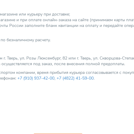
магазине или курьеру при доставке;
агазине и при оплате онлайн-заказа на сайте (принимаем карты платеж
чты России заполните бланк квитанции на оплату и передайте опер
по безналичному расчету.
. Тверь, ул. Розы Люксембург, 82 или г. Тверь, ул. Скворцова-Степа
а осуществляется под заказ, после внесения полной предоплаты.
нспортом компании, время прибытия курьера согласовывается с пок
елефонам:
+7 (910) 937-42-00
,
+7 (4822) 41-59-00
.
ультацию?
 ответим на все вопросы.