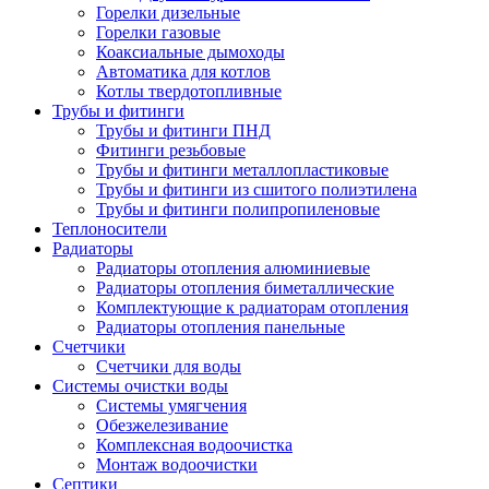
Горелки дизельные
Горелки газовые
Коаксиальные дымоходы
Автоматика для котлов
Котлы твердотопливные
Трубы и фитинги
Трубы и фитинги ПНД
Фитинги резьбовые
Трубы и фитинги металлопластиковые
Трубы и фитинги из сшитого полиэтилена
Трубы и фитинги полипропиленовые
Теплоносители
Радиаторы
Радиаторы отопления алюминиевые
Радиаторы отопления биметаллические
Комплектующие к радиаторам отопления
Радиаторы отопления панельные
Cчетчики
Счетчики для воды
Системы очистки воды
Системы умягчения
Обезжелезивание
Комплексная водоочистка
Монтаж водоочистки
Септики