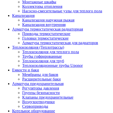
Монтажные шкафы
Коллекторы отопления
Насосно-смесительные узлы для теплого пола
Канализация
Канализация наружная рыжая
Канализация внутренняя
Арматура термостатическая радиаторная
Приводы термостатические
Головки термостатические
Арматура термостатическая для радиаторов
Теплоизоляция (Теплотрассы)
Теплоизоляция для теплого пола
Трубы гофрированные
Теплоизоляция для труб
Теплоизоляционные трубы Uponor
Емкости и баки
Мембраны для баков
Расширительные баки
Арматура предохранительная
Регуляторы давления
Группы безопасности
Клапаны предохранительные
Воздухоотводчики
Сервоприводы
Котельное оборудование