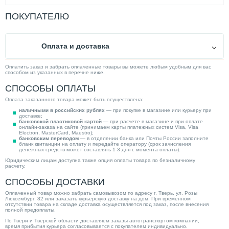
ПОКУПАТЕЛЮ
Оплата и доставка
Оплатить заказ и забрать оплаченные товары вы можете любым удобным для вас
способом из указанных в перечне ниже.
СПОСОБЫ ОПЛАТЫ
Оплата заказанного товара может быть осуществлена:
наличными в российских рублях
— при покупке в магазине или курьеру при
доставке;
банковской пластиковой картой
— при расчете в магазине и при оплате
онлайн-заказа на сайте (принимаем карты платежных систем Visa, Visa
Electron, MasterCard, Maestro);
банковским переводом
— в отделении банка или Почты России заполните
бланк квитанции на оплату и передайте оператору (срок зачисления
денежных средств может составлять 1-3 дня с момента оплаты).
Юридическим лицам доступна также опция оплаты товара по безналичному
расчету.
СПОСОБЫ ДОСТАВКИ
Оплаченный товар можно забрать самовывозом по адресу г. Тверь, ул. Розы
Люксембург, 82 или заказать курьерскую доставку на дом. При временном
отсутствии товара на складе доставка осуществляется под заказ, после внесения
полной предоплаты.
По Твери и Тверской области доставляем заказы автотранспортом компании,
время прибытия курьера согласовывается с покупателем индивидуально.