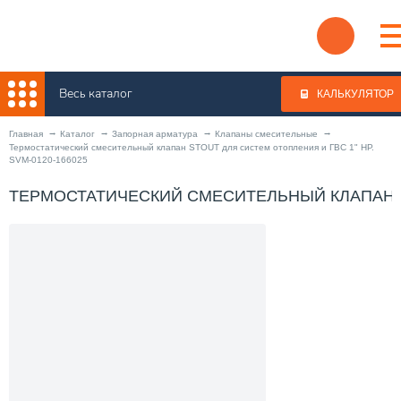
Весь каталог
КАЛЬКУЛЯТОР
Главная
Каталог
Запорная арматура
Клапаны смесительные
Термостатический смесительный клапан STOUT для систем отопления и ГВС 1" НР.
SVM-0120-166025
ТЕРМОСТАТИЧЕСКИЙ СМЕСИТЕЛЬНЫЙ КЛАПАН STO