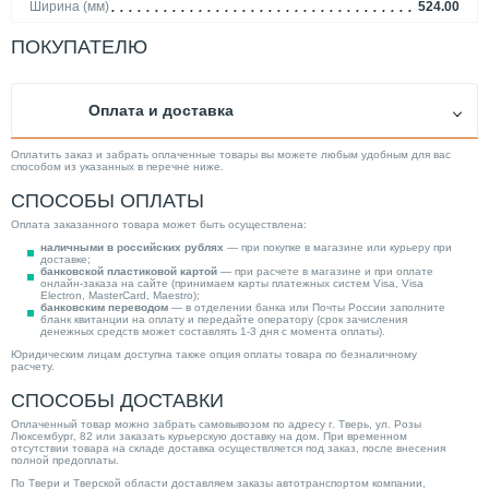
Ширина (мм)
524.00
Способ нагрева
Накопительный
ПОКУПАТЕЛЮ
Способ монтажа
Напольный
Время нагрева воды (мин)
16.00
Оплата и доставка
Диаметр подкл. к контурам ХВС/ГВС
3/4"
Ускоренный нагрев
Нет
Оплатить заказ и забрать оплаченные товары вы можете любым удобным для вас
способом из указанных в перечне ниже.
Диаметр подкл. к контуру отопления
1"
СПОСОБЫ ОПЛАТЫ
Защита от накипи
Да
Оплата заказанного товара может быть осуществлена:
Глубина (мм)
524.00
наличными в российских рублях
— при покупке в магазине или курьеру при
доставке;
Подводка коммуникаций
Верхняя
банковской пластиковой картой
— при расчете в магазине и при оплате
онлайн-заказа на сайте (принимаем карты платежных систем Visa, Visa
Electron, MasterCard, Maestro);
Вес товара, нетто (кг)
108.00
банковским переводом
— в отделении банка или Почты России заполните
бланк квитанции на оплату и передайте оператору (срок зачисления
Электропитание изделия
230В
денежных средств может составлять 1-3 дня с момента оплаты).
Юридическим лицам доступна также опция оплаты товара по безналичному
Мощность (кВт)
48.00
расчету.
Исполнение
Вертикальный
СПОСОБЫ ДОСТАВКИ
Объем (л)
200.00
Оплаченный товар можно забрать самовывозом по адресу г. Тверь, ул. Розы
Люксембург, 82 или заказать курьерскую доставку на дом. При временном
Внутр. бак
Стальной эмалированный
отсутствии товара на складе доставка осуществляется под заказ, после внесения
полной предоплаты.
Категория
Водонагреватели
По Твери и Тверской области доставляем заказы автотранспортом компании,