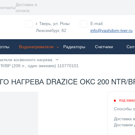
Доставка и
онтакты
оплата
г. Тверь, ул. Розы
E-mail:
Люксембург, 82
info@vashdom-tver.ru
отлы
Водонагреватели
Радиаторы
Cчетчики
Сеп
атели косвенного нагрева
R/BP (208 л., один змеевик) 110770101
НАГРЕВА DRAZICE OKC 200 NTR/BP (
под зака
Способы о
Доставка 
Доставим 