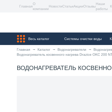
О
Наши
Главная
Новости
Статьи
Акции
Отзывы
К
компании
работы
Весь каталог
Системы очистки воды
К
Главная
Каталог
Водонагреватели
Водонагрев
Водонагреватель косвенного нагрева Drazice OKC 200 NT
ВОДОНАГРЕВАТЕЛЬ КОСВЕННОГО 