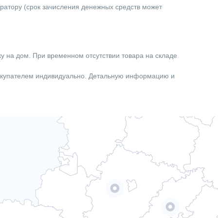
Механическое
ератору (срок зачисления денежных средств может
Чехия
95.00
1328.00
ку на дом. При временном отсутствии товара на складе
Теплообменник (ТЭН опционально)
покупателем индивидуально. Детальную информацию и
Водонагреватели