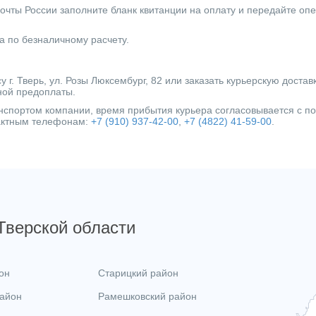
Управление
очты России заполните бланк квитанции на оплату и передайте оп
Страна производитель
а по безналичному расчету.
Максимальная температура нагрева (°С)
Высота (мм)
г. Тверь, ул. Розы Люксембург, 82 или заказать курьерскую достав
ной предоплаты.
Нагревательный элемент
ранспортом компании, время прибытия курьера согласовывается с 
Категория
тактным телефонам:
+7 (910) 937-42-00
,
+7 (4822) 41-59-00
.
 Тверской области
он
Старицкий район
район
Рамешковский район