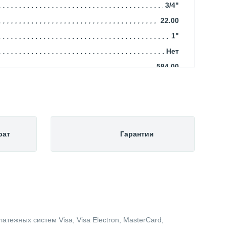
3/4"
22.00
1"
Нет
584.00
Да
97.00
Задняя
32.00
рат
Гарантии
Вертикальный
208.00
Стальной эмалированный
Да
Нет
Drazice
тежных систем Visa, Visa Electron, MasterCard,