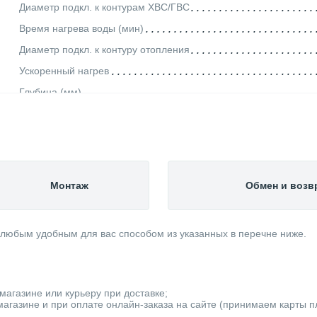
Диаметр подкл. к контурам ХВС/ГВС
Время нагрева воды (мин)
Диаметр подкл. к контуру отопления
Ускоренный нагрев
Глубина (мм)
Защита от накипи
Вес товара, нетто (кг)
Подводка коммуникаций
Мощность (кВт)
Монтаж
Обмен и возв
Исполнение
Объем (л)
 любым удобным для вас способом из указанных в перечне ниже.
Внутр. бак
Рециркуляция
Дисплей
магазине или курьеру при доставке;
Производитель
агазине и при оплате онлайн-заказа на сайте (принимаем карты пла