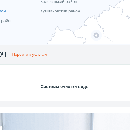
Калязинский район
йон
Кувшиновский район
 район
ЮЧ
Перейти к услугам
Системы очистки воды