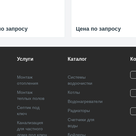
по запросу
Цена по запросу
Услуги
Каталог
К
Монтаж
Системы
отопления
водоочистки
Монтаж
Котлы
теплых полов
Водонагреватели
Септик под
Радиаторы
ключ
Cчетчики для
Канализация
воды
для частного
дома под ключ
Бойлеры