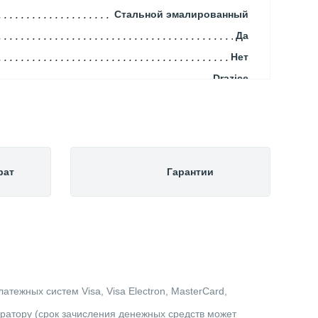
Стальной эмалированный
Да
Нет
Drazice
Механическое
Чехия
110.00
2000.00
рат
Гарантии
2 теплообменника (ТЭН опционально)
1000.00
Напольный
Накопительный
3/4"
46.00
тежных систем Visa, Visa Electron, MasterCard,
1"
ератору (срок зачисления денежных средств может