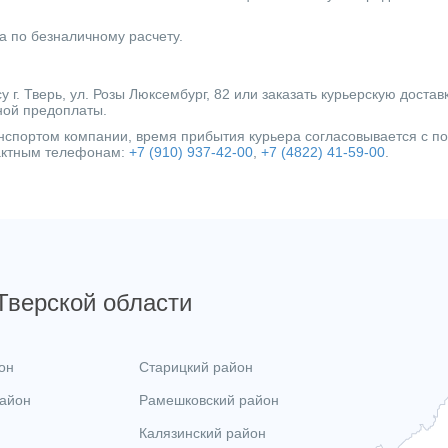
Ускоренный нагрев
а по безналичному расчету.
Глубина (мм)
Защита от накипи
г. Тверь, ул. Розы Люксембург, 82 или заказать курьерскую достав
ной предоплаты.
Вес товара, нетто (кг)
ранспортом компании, время прибытия курьера согласовывается с 
Подводка коммуникаций
тактным телефонам:
+7 (910) 937-42-00
,
+7 (4822) 41-59-00
.
Категория
 Тверской области
он
Старицкий район
район
Рамешковский район
Калязинский район