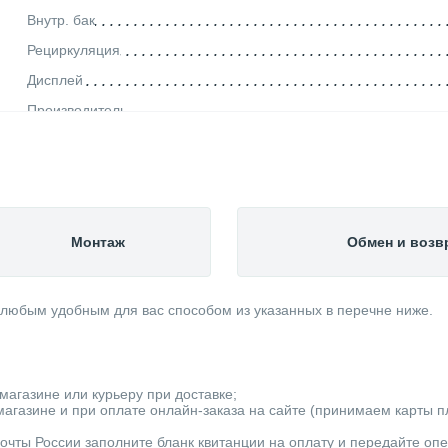
Внутр. бак
Рециркуляция
Дисплей
Производитель
Управление
Страна производитель
Максимальная температура нагрева (°С)
Высота (мм)
Монтаж
Обмен и возв
Нагревательный элемент
Ширина (мм)
 любым удобным для вас способом из указанных в перечне ниже.
Способ монтажа
Способ нагрева
Диаметр подкл. к контурам ХВС/ГВС
магазине или курьеру при доставке;
Время нагрева воды (мин)
агазине и при оплате онлайн-заказа на сайте (принимаем карты пла
Диаметр подкл. к контуру отопления
очты России заполните бланк квитанции на оплату и передайте оп