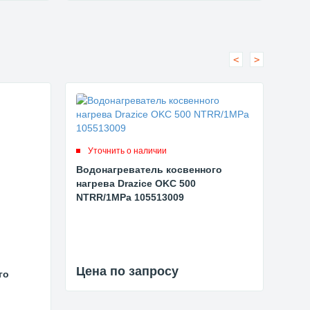
<
>
Уточнить о наличии
Ут
Водонагреватель косвенного
Вод
нагрева Drazice OKC 500
нагр
NTRR/1MPa 105513009
NTR
Цена по запросу
Цен
го