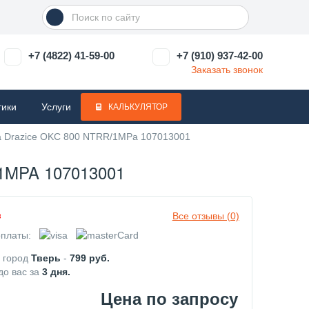
+7 (4822) 41-59-00
+7 (910) 937-42-00
Заказать звонок
тики
Услуги
КАЛЬКУЛЯТОР
ва Drazice OKC 800 NTRR/1MPa 107013001
MPA 107013001
Все отзывы (0)
з
платы:
в город
Тверь
-
799
руб.
до вас за
3
дня.
Цена по запросу