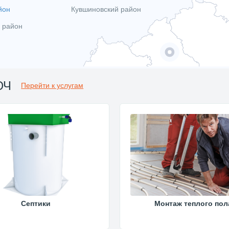
йон
Кувшиновский район
 район
ЮЧ
Перейти к услугам
Септики
Монтаж теплого пол