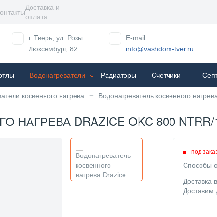
Доставка и
онтакты
оплата
г. Тверь, ул. Розы
E-mail:
Люксембург, 82
info@vashdom-tver.ru
отлы
Водонагреватели
Радиаторы
Cчетчики
Сеп
атели косвенного нагрева
Водонагреватель косвенного нагре
 НАГРЕВА DRAZICE OKC 800 NTRR/1
под зака
Способы о
Доставка 
Доставим 