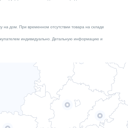
Нет
1000.00
Да
ку на дом. При временном отсутствии товара на складе
284.00
покупателем индивидуально. Детальную информацию и
Нижняя
Водонагреватели