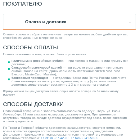
Вес товара, нетто (кг)
74.00
ПОКУПАТЕЛЮ
Подводка коммуникаций
Боковая
Электропитание изделия
Нет
Оплата и доставка
Мощность (кВт)
31.50
Исполнение
Вертикальный
Оплатить заказ и забрать оплаченные товары вы можете любым удобным для вас
способом из указанных в перечне ниже.
Объем (л)
160.00
СПОСОБЫ ОПЛАТЫ
Внутр. бак
Стальной эмалированный
Оплата заказанного товара может быть осуществлена:
Рециркуляция
Да
наличными в российских рублях
— при покупке в магазине или курьеру при
доставке;
Дисплей
Нет
банковской пластиковой картой
— при расчете в магазине и при оплате
онлайн-заказа на сайте (принимаем карты платежных систем Visa, Visa
Electron, MasterCard, Maestro);
Производитель
Buderus
банковским переводом
— в отделении банка или Почты России заполните
бланк квитанции на оплату и передайте оператору (срок зачисления
Управление
Нет
денежных средств может составлять 1-3 дня с момента оплаты).
Юридическим лицам доступна также опция оплаты товара по безналичному
Страна производитель
Германия
расчету.
Максимальная температура нагрева (°С)
95.00
СПОСОБЫ ДОСТАВКИ
Высота (мм)
1300.00
Оплаченный товар можно забрать самовывозом по адресу г. Тверь, ул. Розы
Люксембург, 82 или заказать курьерскую доставку на дом. При временном
Нагревательный элемент
Теплообменник (ТЭН опционально)
отсутствии товара на складе доставка осуществляется под заказ, после внесения
полной предоплаты.
Категория
Водонагреватели
По Твери и Тверской области доставляем заказы автотранспортом компании,
время прибытия курьера согласовывается с покупателем индивидуально.
Детальную информацию и нюансы оказания услуги уточняйте у менеджера по
контактным телефонам:
+7 (910) 937-42-00
,
+7 (4822) 41-59-00
.