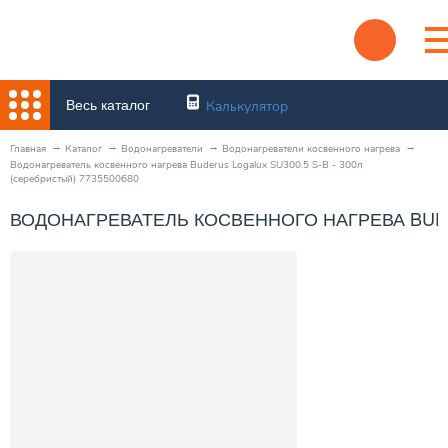
Весь каталог
Калькулятор
Главная
Каталог
Водонагреватели
Водонагреватели косвенного нагрева
Водонагреватель косвенного нагрева Buderus Logalux SU300.5 S-B - 300л
(серебристый) 7735500680
ВОДОНАГРЕВАТЕЛЬ КОСВЕННОГО НАГРЕВА BUDERU