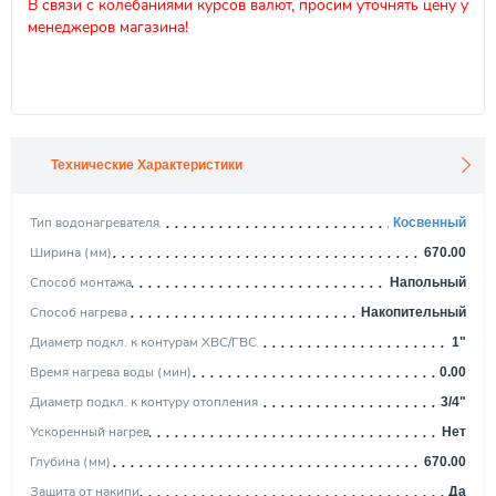
В связи с колебаниями курсов валют, просим уточнять цену у
менеджеров магазина!
Технические Характеристики
Тип водонагревателя
Косвенный
Ширина (мм)
670.00
Способ монтажа
Напольный
Способ нагрева
Накопительный
Диаметр подкл. к контурам ХВС/ГВС
1"
Время нагрева воды (мин)
0.00
Диаметр подкл. к контуру отопления
3/4"
Ускоренный нагрев
Нет
Глубина (мм)
670.00
Защита от накипи
Да