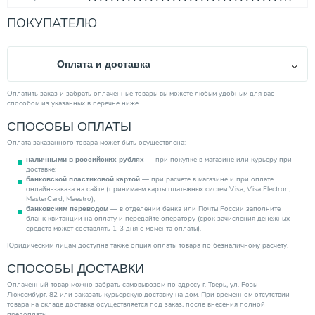
Вес товара, нетто (кг)
105.00
ПОКУПАТЕЛЮ
Подводка коммуникаций
Боковая
Электропитание изделия
Нет
Оплата и доставка
Мощность (кВт)
36.50
Исполнение
Вертикальный
Оплатить заказ и забрать оплаченные товары вы можете любым удобным для вас
способом из указанных в перечне ниже.
Объем (л)
300.00
СПОСОБЫ ОПЛАТЫ
Внутр. бак
Стальной эмалированный
Оплата заказанного товара может быть осуществлена:
Рециркуляция
Да
— при покупке в магазине или курьеру при
наличными в российских рублях
Дисплей
Нет
доставке;
— при расчете в магазине и при оплате
банковской пластиковой картой
Производитель
Buderus
онлайн-заказа на сайте (принимаем карты платежных систем Visa, Visa Electron,
MasterCard, Maestro);
Управление
Нет
— в отделении банка или Почты России заполните
банковским переводом
бланк квитанции на оплату и передайте оператору (срок зачисления денежных
Страна производитель
Германия
средств может составлять 1-3 дня с момента оплаты).
Максимальная температура нагрева (°С)
95.00
Юридическим лицам доступна также опция оплаты товара по безналичному расчету.
Высота (мм)
СПОСОБЫ ДОСТАВКИ
1495.00
Нагревательный элемент
Теплообменник (ТЭН опционально)
Оплаченный товар можно забрать самовывозом по адресу г. Тверь, ул. Розы
Люксембург, 82 или заказать курьерскую доставку на дом. При временном отсутствии
Категория
Водонагреватели
товара на складе доставка осуществляется под заказ, после внесения полной
предоплаты.