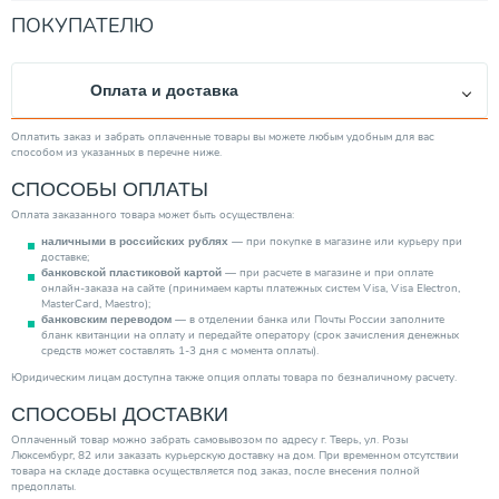
Способ нагрева
Накопительный
ПОКУПАТЕЛЮ
Диаметр подкл. к контурам ХВС/ГВС
3/4"
Время нагрева воды (мин)
26.00
Оплата и доставка
Диаметр подкл. к контуру отопления
3/4"
Ускоренный нагрев
Нет
Оплатить заказ и забрать оплаченные товары вы можете любым удобным для вас
способом из указанных в перечне ниже.
Глубина (мм)
585.00
СПОСОБЫ ОПЛАТЫ
Защита от накипи
Да
Оплата заказанного товара может быть осуществлена:
Вес товара, нетто (кг)
60.00
— при покупке в магазине или курьеру при
наличными в российских рублях
Подводка коммуникаций
Верхняя
доставке;
— при расчете в магазине и при оплате
банковской пластиковой картой
Мощность (кВт)
0.00
онлайн-заказа на сайте (принимаем карты платежных систем Visa, Visa Electron,
MasterCard, Maestro);
Исполнение
Вертикальный
— в отделении банка или Почты России заполните
банковским переводом
бланк квитанции на оплату и передайте оператору (срок зачисления денежных
Объем (л)
149.00
средств может составлять 1-3 дня с момента оплаты).
Внутр. бак
Стальной эмалированный
Юридическим лицам доступна также опция оплаты товара по безналичному расчету.
Рециркуляция
СПОСОБЫ ДОСТАВКИ
Да
Категория
Водонагреватели
Оплаченный товар можно забрать самовывозом по адресу г. Тверь, ул. Розы
Люксембург, 82 или заказать курьерскую доставку на дом. При временном отсутствии
товара на складе доставка осуществляется под заказ, после внесения полной
предоплаты.