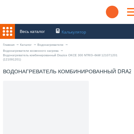
Весь каталог
Калькулятор
Главная
Каталог
Водонагреватели
Водонагреватели косвенного нагрева
Водонагреватель комбинированный Drazice OKCE 300 NTR/3–6kW 121071201
(121091201)
ВОДОНАГРЕВАТЕЛЬ КОМБИНИРОВАННЫЙ DRAZICE 