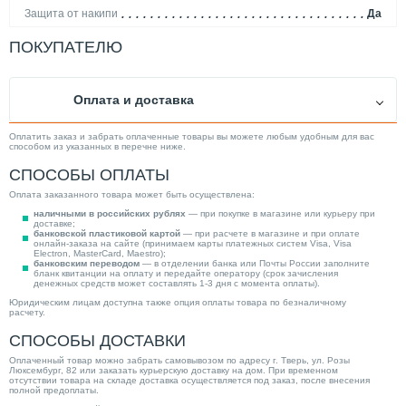
Защита от накипи
Да
Вес товара, нетто (кг)
122.00
ПОКУПАТЕЛЮ
Подводка коммуникаций
Верхняя
Электропитание изделия
230В
Оплата и доставка
Мощность (кВт)
35.00
Исполнение
Вертикальный
Оплатить заказ и забрать оплаченные товары вы можете любым удобным для вас
способом из указанных в перечне ниже.
Объем (л)
300.00
СПОСОБЫ ОПЛАТЫ
Внутр. бак
Стальной эмалированный
Оплата заказанного товара может быть осуществлена:
Рециркуляция
Да
наличными в российских рублях
— при покупке в магазине или курьеру при
доставке;
Дисплей
Нет
банковской пластиковой картой
— при расчете в магазине и при оплате
онлайн-заказа на сайте (принимаем карты платежных систем Visa, Visa
Electron, MasterCard, Maestro);
Производитель
Drazice
банковским переводом
— в отделении банка или Почты России заполните
бланк квитанции на оплату и передайте оператору (срок зачисления
Управление
Механическое
денежных средств может составлять 1-3 дня с момента оплаты).
Юридическим лицам доступна также опция оплаты товара по безналичному
Страна производитель
Чехия
расчету.
Максимальная температура нагрева (°С)
80.00
СПОСОБЫ ДОСТАВКИ
Высота (мм)
1597.00
Оплаченный товар можно забрать самовывозом по адресу г. Тверь, ул. Розы
Люксембург, 82 или заказать курьерскую доставку на дом. При временном
Нагревательный элемент
Теплообменник + ТЭН
отсутствии товара на складе доставка осуществляется под заказ, после внесения
полной предоплаты.
Категория
Водонагреватели