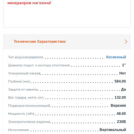
менеджеров магазина!
Технические Характеристики
Тип водонагревателя
Косвенный
Диаметр подкл. к контуру отопления
1"
Ускоренный нагрев
Нет
Глубина (мм)
584.00
Защита от накипи
Да
Вес товара, нетто (кг)
132.00
Подводка коммуникаций
Верхняя
Мощность (кВт)
48.00
Электропитание изделия
230В
Исполнение
Вертикальный