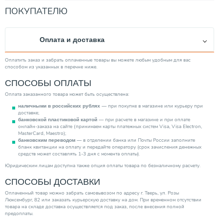
Объем (л)
250.00
ПОКУПАТЕЛЮ
Внутр. бак
Стальной эмалированный
Рециркуляция
Да
Оплата и доставка
Дисплей
Нет
Производитель
Drazice
Оплатить заказ и забрать оплаченные товары вы можете любым удобным для вас
способом из указанных в перечне ниже.
Управление
Механическое
СПОСОБЫ ОПЛАТЫ
Страна производитель
Чехия
Оплата заказанного товара может быть осуществлена:
Максимальная температура нагрева (°С)
80.00
— при покупке в магазине или курьеру при
наличными в российских рублях
Высота (мм)
1508.00
доставке;
— при расчете в магазине и при оплате
банковской пластиковой картой
Нагревательный элемент
Теплообменник + ТЭН
онлайн-заказа на сайте (принимаем карты платежных систем Visa, Visa Electron,
MasterCard, Maestro);
Ширина (мм)
584.00
— в отделении банка или Почты России заполните
банковским переводом
бланк квитанции на оплату и передайте оператору (срок зачисления денежных
Способ монтажа
Напольный
средств может составлять 1-3 дня с момента оплаты).
Способ нагрева
Накопительный
Юридическим лицам доступна также опция оплаты товара по безналичному расчету.
Диаметр подкл. к контурам ХВС/ГВС
СПОСОБЫ ДОСТАВКИ
3/4"
Время нагрева воды (мин)
20.00
Оплаченный товар можно забрать самовывозом по адресу г. Тверь, ул. Розы
Люксембург, 82 или заказать курьерскую доставку на дом. При временном отсутствии
Категория
Водонагреватели
товара на складе доставка осуществляется под заказ, после внесения полной
предоплаты.