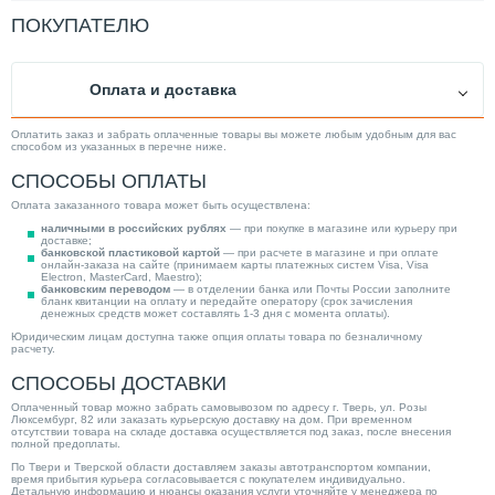
Внутр. бак
Стальной эмалированный
ПОКУПАТЕЛЮ
Высота (мм)
1160.00
Дисплей
Нет
Оплата и доставка
Ширина (мм)
490.00
Управление
Механическое
Оплатить заказ и забрать оплаченные товары вы можете любым удобным для вас
способом из указанных в перечне ниже.
Способ монтажа
Напольный
СПОСОБЫ ОПЛАТЫ
Максимальная температура нагрева (°С)
70.00
Оплата заказанного товара может быть осуществлена:
Диаметр дымохода (мм)
80
наличными в российских рублях
— при покупке в магазине или курьеру при
доставке;
Вид топлива
Природный газ / Сжиженный газ
банковской пластиковой картой
— при расчете в магазине и при оплате
онлайн-заказа на сайте (принимаем карты платежных систем Visa, Visa
Electron, MasterCard, Maestro);
Способ нагрева
Накопительный
банковским переводом
— в отделении банка или Почты России заполните
бланк квитанции на оплату и передайте оператору (срок зачисления
Расход природного газа (м3/ч)
0.87
денежных средств может составлять 1-3 дня с момента оплаты).
Юридическим лицам доступна также опция оплаты товара по безналичному
Время нагрева воды (мин)
0.00
расчету.
Расход сжиженного газа (кг/ч)
0.65
СПОСОБЫ ДОСТАВКИ
Ускоренный нагрев
Нет
Оплаченный товар можно забрать самовывозом по адресу г. Тверь, ул. Розы
Люксембург, 82 или заказать курьерскую доставку на дом. При временном
Диаметр подкл. к контурам ХВС/ГВС
3/4"
отсутствии товара на складе доставка осуществляется под заказ, после внесения
полной предоплаты.
Защита от накипи
Да
По Твери и Тверской области доставляем заказы автотранспортом компании,
время прибытия курьера согласовывается с покупателем индивидуально.
Диаметр подключения к газу
1/2"
Детальную информацию и нюансы оказания услуги уточняйте у менеджера по