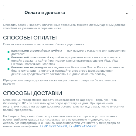
Объем (л)
100.00
Оплата и доставка
Внутр. бак
Стальной эмалированный
Дисплей
Нет
Оплатить заказ и забрать оплаченные товары вы можете любым удобным для вас
способом из указанных в перечне ниже.
Управление
Механическое
СПОСОБЫ ОПЛАТЫ
Максимальная температура нагрева (°С)
75
Оплата заказанного товара может быть осуществлена:
Производитель
Ariston
наличными в российских рублях
— при покупке в магазине или курьеру при
доставке;
Нагревательный элемент
ТЭН
банковской пластиковой картой
— при расчете в магазине и при оплате
онлайн-заказа на сайте (принимаем карты платежных систем Visa, Visa
Electron, MasterCard, Maestro);
Страна производитель
Россия
банковским переводом
— в отделении банка или Почты России заполните
бланк квитанции на оплату и передайте оператору (срок зачисления
Высота (мм)
758.00
денежных средств может составлять 1-3 дня с момента оплаты).
Юридическим лицам доступна также опция оплаты товара по безналичному
Способ нагрева
Накопительный
расчету.
Категория
Водонагреватели
СПОСОБЫ ДОСТАВКИ
Оплаченный товар можно забрать самовывозом по адресу г. Тверь, ул. Розы
Люксембург, 82 или заказать курьерскую доставку на дом. При временном
отсутствии товара на складе доставка осуществляется под заказ, после внесения
полной предоплаты.
По Твери и Тверской области доставляем заказы автотранспортом компании,
время прибытия курьера согласовывается с покупателем индивидуально.
Детальную информацию и нюансы оказания услуги уточняйте у менеджера по
контактным телефонам:
+7 (910) 937-42-00
,
+7 (4822) 41-59-00
.