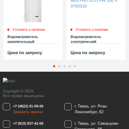
Уточнить о наличии
Уточнить о наличии
Водонагреватель
Водонагреватель
накопительный
электрический
электрический Ariston ABS
накопительный Ariston ABS
PRO ECO PW 150 V 3700320
PRO ECO PW 100 V 3700318
Цена по запросу
Цена по запросу
Copiright © 2026.
Все права защищены.
г. Тверь, ул. Розы
+7 (4822) 41-59-00
Заказать звонок
Люксембург, 82
г. Тверь, ул. Скворцова-
+7 (910) 937-42-00