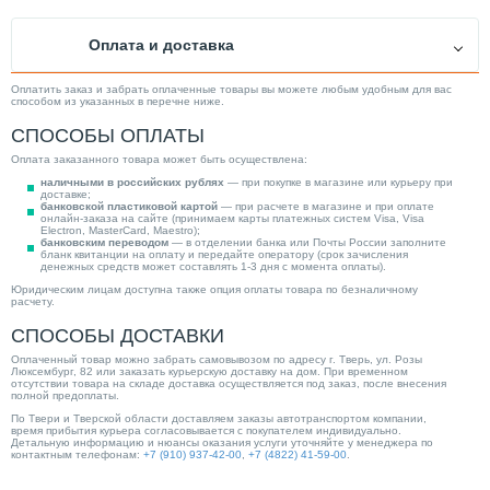
Время нагрева воды (мин)
116.00
Оплата и доставка
Способ монтажа
Настенный
Ускоренный нагрев
Нет
Оплатить заказ и забрать оплаченные товары вы можете любым удобным для вас
способом из указанных в перечне ниже.
Диаметр подкл. к контурам ХВС/ГВС
1/2"
СПОСОБЫ ОПЛАТЫ
Защита от накипи
Нет
Оплата заказанного товара может быть осуществлена:
Глубина (мм)
480.00
наличными в российских рублях
— при покупке в магазине или курьеру при
доставке;
Подводка коммуникаций
Нижняя
банковской пластиковой картой
— при расчете в магазине и при оплате
онлайн-заказа на сайте (принимаем карты платежных систем Visa, Visa
Electron, MasterCard, Maestro);
Вес товара, нетто (кг)
17.00
банковским переводом
— в отделении банка или Почты России заполните
бланк квитанции на оплату и передайте оператору (срок зачисления
Электропитание изделия
230В
денежных средств может составлять 1-3 дня с момента оплаты).
Юридическим лицам доступна также опция оплаты товара по безналичному
Мощность (кВт)
1.50
расчету.
Исполнение
Вертикальный
СПОСОБЫ ДОСТАВКИ
Категория
Водонагреватели
Оплаченный товар можно забрать самовывозом по адресу г. Тверь, ул. Розы
Люксембург, 82 или заказать курьерскую доставку на дом. При временном
отсутствии товара на складе доставка осуществляется под заказ, после внесения
полной предоплаты.
По Твери и Тверской области доставляем заказы автотранспортом компании,
время прибытия курьера согласовывается с покупателем индивидуально.
Детальную информацию и нюансы оказания услуги уточняйте у менеджера по
контактным телефонам:
+7 (910) 937-42-00
,
+7 (4822) 41-59-00
.