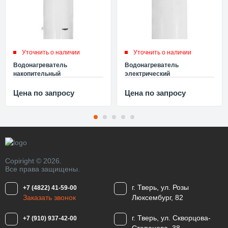
Уточнить о наличии
Уточнить о наличии
Водонагреватель
Водонагреватель
накопительный
электрический
электрический Ariston ABS
накопительный Ariston ABS
PRO ECO PW 150 V 3700320
PRO ECO PW 100 V 3700318
Цена по запросу
Цена по запросу
Copiright © 2026.
Все права защищены.
г. Тверь, ул. Розы
+7 (4822) 41-59-00
Заказать звонок
Люксембург, 82
г. Тверь, ул. Скворцова-
+7 (910) 937-42-00