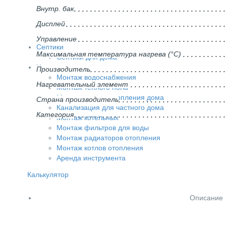
Внутр. бак
Дисплей
Управление
Септики
Максимальная температура нагрева (°С)
Септики для дома
Услуги
Производитель
Монтаж водоснабжения
Нагревательный элемент
Монтаж теплого пола
Монтаж систем отопления дома
Страна производитель
Канализация для частного дома
Категория
Монтаж котельных
Монтаж фильтров для воды
Монтаж радиаторов отопления
Монтаж котлов отопления
Аренда инструмента
Калькулятор
Описание