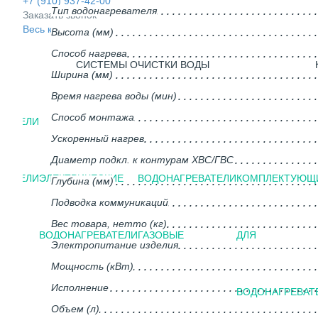
+7 (910) 937-42-00
Тип водонагревателя
Заказать звонок
Весь каталог
Высота (мм)
Способ нагрева
СИСТЕМЫ ОЧИСТКИ ВОДЫ
Ширина (мм)
Время нагрева воды (мин)
Способ монтажа
ВАТЕЛИ
Ускоренный нагрев
Диаметр подкл. к контурам ХВС/ГВС
ВАТЕЛИ
ЭЛЕКТРИЧЕСКИЕ
ВОДОНАГРЕВАТЕЛИ
КОМПЛЕКТУЮЩ
Глубина (мм)
Подводка коммуникаций
Вес товара, нетто (кг)
ГО
ВОДОНАГРЕВАТЕЛИ
ГАЗОВЫЕ
ДЛЯ
Электропитание изделия
Мощность (кВт)
Исполнение
ВОДОНАГРЕВАТ
Объем (л)