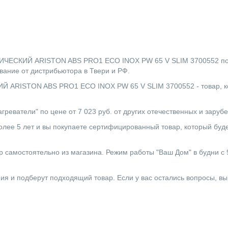
ИЙ ARISTON ABS PRO1 ECO INOX PW 65 V SLIM 3700552 по выго
ание от дистрибьютора в Твери и РФ.
STON ABS PRO1 ECO INOX PW 65 V SLIM 3700552 - товар, кото
греватели" по цене от 7 023 руб. от других отечественных и зару
лее 5 лет и вы покупаете сертифицированный товар, который буде
 самостоятельно из магазина. Режим работы "Ваш Дом" в будни с 9:0
ния и подберут подходящий товар. Если у вас остались вопросы, в