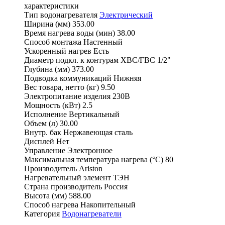
характеристики
Тип водонагревателя
Электрический
Ширина (мм)
353.00
Время нагрева воды (мин)
38.00
Способ монтажа
Настенный
Ускоренный нагрев
Есть
Диаметр подкл. к контурам ХВС/ГВС
1/2"
Глубина (мм)
373.00
Подводка коммуникаций
Нижняя
Вес товара, нетто (кг)
9.50
Электропитание изделия
230В
Мощность (кВт)
2.5
Исполнение
Вертикальный
Объем (л)
30.00
Внутр. бак
Нержавеющая сталь
Дисплей
Нет
Управление
Электронное
Максимальная температура нагрева (°С)
80
Производитель
Ariston
Нагревательный элемент
ТЭН
Страна производитель
Россия
Высота (мм)
588.00
Способ нагрева
Накопительный
Категория
Водонагреватели