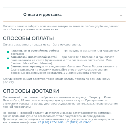
Ширина (мм)
373.00
Время нагрева воды (мин)
40.00
Оплата и доставка
Способ монтажа
Настенный
Ускоренный нагрев
Нет
Оплатить заказ и забрать оплаченные товары вы можете любым удобным для вас
способом из указанных в перечне ниже.
Диаметр подкл. к контурам ХВС/ГВС
1/2"
СПОСОБЫ ОПЛАТЫ
Защита от накипи
Нет
Оплата заказанного товара может быть осуществлена:
Глубина (мм)
373.00
наличными в российских рублях
— при покупке в магазине или курьеру при
доставке;
Подводка коммуникаций
Нижняя
банковской пластиковой картой
— при расчете в магазине и при оплате
онлайн-заказа на сайте (принимаем карты платежных систем Visa, Visa
Electron, MasterCard, Maestro);
Вес товара, нетто (кг)
9.50
банковским переводом
— в отделении банка или Почты России заполните
бланк квитанции на оплату и передайте оператору (срок зачисления
Электропитание изделия
230В
денежных средств может составлять 1-3 дня с момента оплаты).
Юридическим лицам доступна также опция оплаты товара по безналичному
Мощность (кВт)
2.5
расчету.
Исполнение
Вертикальный
СПОСОБЫ ДОСТАВКИ
Категория
Водонагреватели
Оплаченный товар можно забрать самовывозом по адресу г. Тверь, ул. Розы
Люксембург, 82 или заказать курьерскую доставку на дом. При временном
отсутствии товара на складе доставка осуществляется под заказ, после внесения
полной предоплаты.
По Твери и Тверской области доставляем заказы автотранспортом компании,
время прибытия курьера согласовывается с покупателем индивидуально.
Детальную информацию и нюансы оказания услуги уточняйте у менеджера по
контактным телефонам:
+7 (910) 937-42-00
,
+7 (4822) 41-59-00
.