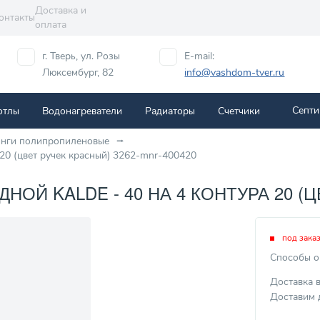
Доставка и
онтакты
оплата
г. Тверь, ул. Розы
E-mail:
Люксембург, 82
info@vashdom-tver.ru
Септи
отлы
Водонагреватели
Радиаторы
Cчетчики
инги полипропиленовые
20 (цвет ручек красный) 3262-mnr-400420
Й KALDE - 40 НА 4 КОНТУРА 20 (ЦВ
под зака
Способы о
Доставка 
Доставим 