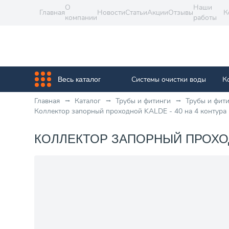
О
Наши
Главная
Новости
Статьи
Акции
Отзывы
К
компании
работы
Системы очистки воды
К
Весь каталог
Главная
Каталог
Трубы и фитинги
Трубы и фит
Коллектор запорный проходной KALDE - 40 на 4 контура 
КОЛЛЕКТОР ЗАПОРНЫЙ ПРОХОДНО