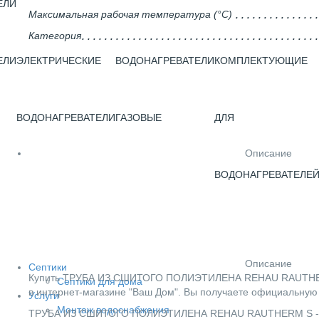
ЕЛИ
Максимальная рабочая температура (°С)
Категория
ЕЛИ
ЭЛЕКТРИЧЕСКИЕ
ВОДОНАГРЕВАТЕЛИ
КОМПЛЕКТУЮЩИЕ
ВОДОНАГРЕВАТЕЛИ
ГАЗОВЫЕ
ДЛЯ
Описание
ВОДОНАГРЕВАТЕЛЕ
Описание
Септики
Купить ТРУБА ИЗ СШИТОГО ПОЛИЭТИЛЕНА REHAU RAUTHERM S
Септики для дома
в интернет-магазине "Ваш Дом". Вы получаете официальную 
Услуги
Монтаж водоснабжения
ТРУБА ИЗ СШИТОГО ПОЛИЭТИЛЕНА REHAU RAUTHERM S - 14X1