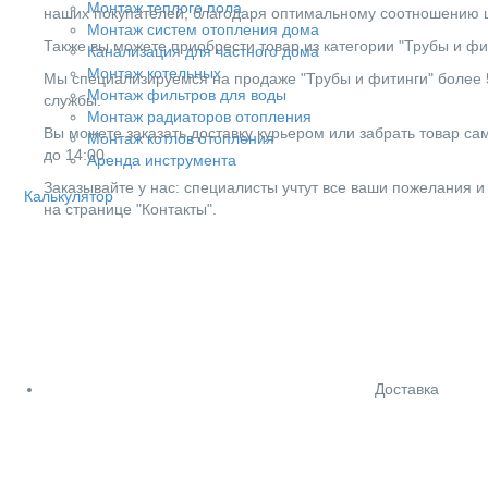
Монтаж теплого пола
наших покупателей, благодаря оптимальному соотношению ц
Монтаж систем отопления дома
Также вы можете приобрести товар из категории "Трубы и фит
Канализация для частного дома
Монтаж котельных
Мы специализируемся на продаже "Трубы и фитинги" более 5
Монтаж фильтров для воды
службы.
Монтаж радиаторов отопления
Вы можете заказать доставку курьером или забрать товар сам
Монтаж котлов отопления
до 14:00.
Аренда инструмента
Заказывайте у нас: специалисты учтут все ваши пожелания и
Калькулятор
на странице "Контакты".
Доставка