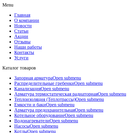
Menu
Главная
О компании
Новости
Статьи
Акции
Отзывы
Наши работы
Контакты
Услуги
Каталог товаров
Запорная арматура
Open submenu
Распределительные гребенки
Open submenu
Канализация
Open submenu
Арматура термостатическая радиаторная
Open submenu
Теплоизоляция (Теплотрассы)
Open submenu
Емкости и баки
Open submenu
Арматура предохранительная
Open submenu
Котельное оборудование
Open submenu
Водонагреватели
Open submenu
Насосы
Open submenu
Котлы
Open submenu