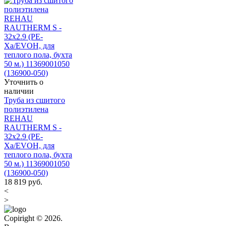
Уточнить о
наличии
Труба из сшитого
полиэтилена
REHAU
RAUTHERM S -
32x2.9 (PE-
Xa/EVOH, для
теплого пола, бухта
50 м.) 11369001050
(136900-050)
18 819
руб.
<
>
Copiright © 2026.