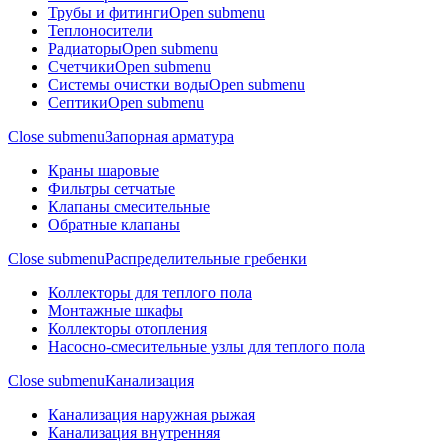
Трубы и фитинги
Open submenu
Теплоносители
Радиаторы
Open submenu
Cчетчики
Open submenu
Системы очистки воды
Open submenu
Септики
Open submenu
Close submenu
Запорная арматура
Краны шаровые
Фильтры сетчатые
Клапаны смесительные
Обратные клапаны
Close submenu
Распределительные гребенки
Коллекторы для теплого пола
Монтажные шкафы
Коллекторы отопления
Насосно-смесительные узлы для теплого пола
Close submenu
Канализация
Канализация наружная рыжая
Канализация внутренняя