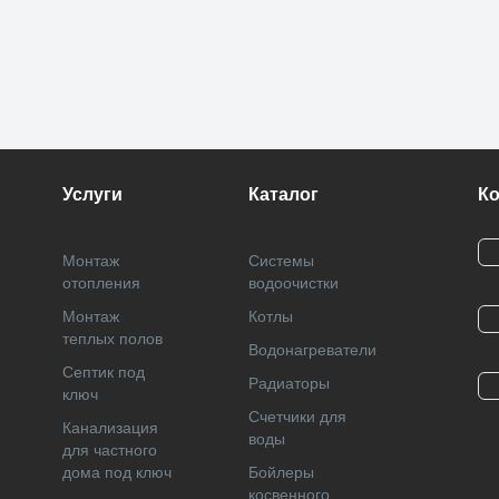
Услуги
Каталог
К
Монтаж
Системы
отопления
водоочистки
Монтаж
Котлы
теплых полов
Водонагреватели
Септик под
Радиаторы
ключ
Cчетчики для
Канализация
воды
для частного
дома под ключ
Бойлеры
косвенного