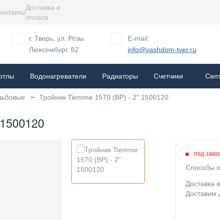
Доставка и
онтакты
оплата
г. Тверь, ул. Розы
E-mail:
Люксембург, 82
info@vashdom-tver.ru
отлы
Водонагреватели
Радиаторы
Cчетчики
Сеп
зьбовые
Тройник Tiemme 1570 (ВР) - 2" 1500120
 1500120
под зака
Способы о
Доставка 
Доставим 