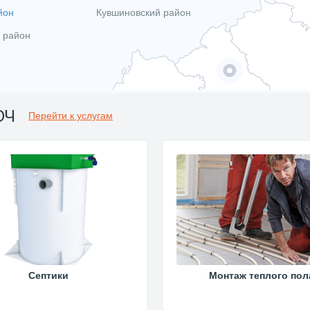
йон
Кувшиновский район
 район
ЮЧ
Перейти к услугам
Септики
Монтаж теплого пол