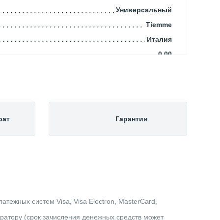
Универсальный
Tiemme
Италия
0.00
Трубы и фитинги
рат
Гарантии
тежных систем Visa, Visa Electron, MasterCard,
ератору (срок зачисления денежных средств может