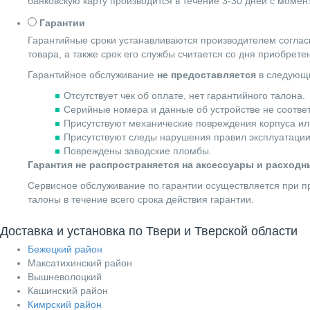
банковскую карту производится в течение 3-30 дней с момен
Гарантии
Гарантийные сроки устанавливаются производителем согласн
товара, а также срок его службы считается со дня приобрете
Гарантийное обслуживание
не предоставляется
в следующи
Отсутствует чек об оплате, нет гарантийного талона.
Серийные номера и данные об устройстве не соотве
Присутствуют механические повреждения корпуса ил
Присутствуют следы нарушения правил эксплуатации
Повреждены заводские пломбы.
Гарантия не распространяется на аксессуары и расход
Сервисное обслуживание по гарантии осуществляется при пр
талоны в течение всего срока действия гарантии.
Доставка и установка по Твери и Тверской области
Бежецкий район
Максатихинский район
Вышневолоцкий
Кашинский район
Кимрский район