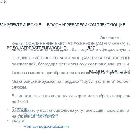
ЕЛИ
ЕЛИ
ЭЛЕКТРИЧЕСКИЕ
ВОДОНАГРЕВАТЕЛИ
КОМПЛЕКТУЮЩИЕ
Описание
Купить СОЕДИНЕНИЕ БЫСТРОРАЗЪЕМОЕ (АМЕРИКАНКА) ЛАТУ
ВОДОНАГРЕВАТЕЛИ
ГАЗОВЫЕ
ДЛЯ
интернет-магазине "Ваш Дом". Вы получаете официальную г
СОЕДИНЕНИЕ БЫСТРОРАЗЪЕМОЕ (АМЕРИКАНКА) ЛАТУННОЕ ST
покупателей, благодаря оптимальному соотношению цены и 
ВОДОНАГРЕВАТЕЛЕ
Также вы можете приобрести товар из категории "Трубы и фи
Мы специализируемся на продаже "Трубы и фитинги" более 5
службы.
Вы можете заказать доставку курьером или забрать товар сам
до 14:00.
Септики
Заказывайте у нас: специалисты учтут все ваши пожелания и
Септики для дома
на странице "Контакты".
Услуги
Монтаж водоснабжения