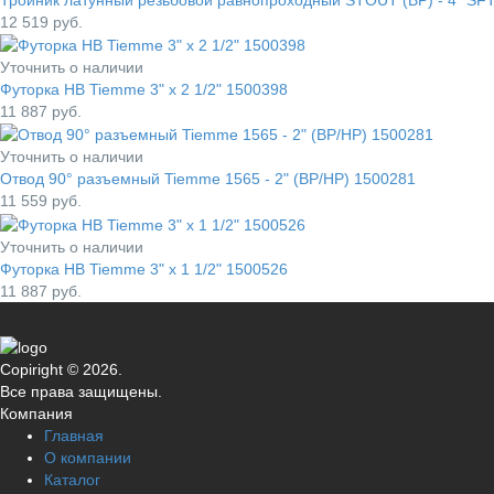
12 519
руб.
Уточнить о наличии
Футорка НВ Tiemme 3" x 2 1/2" 1500398
11 887
руб.
Уточнить о наличии
Отвод 90° разъемный Tiemme 1565 - 2" (ВР/НР) 1500281
11 559
руб.
Уточнить о наличии
Футорка НВ Tiemme 3" x 1 1/2" 1500526
11 887
руб.
Copiright © 2026.
Все права защищены.
Компания
Главная
О компании
Каталог