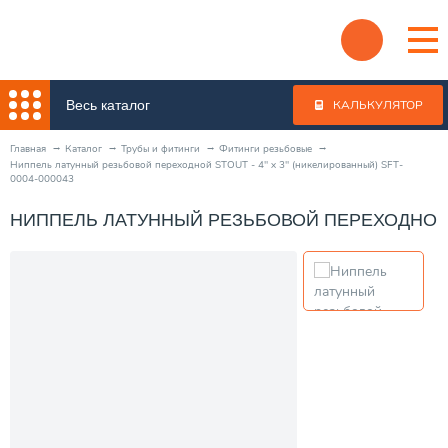
Весь каталог
КАЛЬКУЛЯТОР
Главная
Каталог
Трубы и фитинги
Фитинги резьбовые
Ниппель латунный резьбовой переходной STOUT - 4" x 3" (никелированный) SFT-
0004-000043
НИППЕЛЬ ЛАТУННЫЙ РЕЗЬБОВОЙ ПЕРЕХОДНОЙ STO