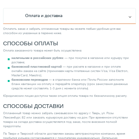
Оплата и доставка
Оплатить заказ и забрать оплаченные товары вы можете любым удобным для вас
способом из указанных в перечне ниже.
СПОСОБЫ ОПЛАТЫ
Оплата заказанного товара может быть осуществлена:
— при покупке в магазине или курьеру при
наличными в российских рублях
доставке;
— при расчете в магазине и при оплате
банковской пластиковой картой
онлайн-заказа на сайте (принимаем карты платежных систем Visa, Visa Electron,
MasterCard, Maestro);
— в отделении банка или Почты России заполните
банковским переводом
бланк квитанции на оплату и передайте оператору (срок зачисления денежных
средств может составлять 1-3 дня с момента оплаты).
Юридическим лицам доступна также опция оплаты товара по безналичному расчету.
СПОСОБЫ ДОСТАВКИ
Оплаченный товар можно забрать самовывозом по адресу г. Тверь, ул. Розы
Люксембург, 82 или заказать курьерскую доставку на дом. При временном отсутствии
товара на складе доставка осуществляется под заказ, после внесения полной
предоплаты.
По Твери и Тверской области доставляем заказы автотранспортом компании, время
прибытия курьера согласовывается с покупателем индивидуально. Детальную