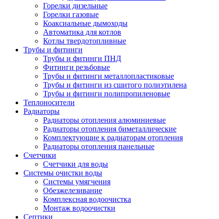
Горелки дизельные
Горелки газовые
Коаксиальные дымоходы
Автоматика для котлов
Котлы твердотопливные
Трубы и фитинги
Трубы и фитинги ПНД
Фитинги резьбовые
Трубы и фитинги металлопластиковые
Трубы и фитинги из сшитого полиэтилена
Трубы и фитинги полипропиленовые
Теплоносители
Радиаторы
Радиаторы отопления алюминиевые
Радиаторы отопления биметаллические
Комплектующие к радиаторам отопления
Радиаторы отопления панельные
Cчетчики
Счетчики для воды
Системы очистки воды
Системы умягчения
Обезжелезивание
Комплексная водоочистка
Монтаж водоочистки
Септики