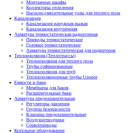
Монтажные шкафы
Коллекторы отопления
Насосно-смесительные узлы для теплого пола
Канализация
Канализация наружная рыжая
Канализация внутренняя
Арматура термостатическая радиаторная
Приводы термостатические
Головки термостатические
Арматура термостатическая для радиаторов
Теплоизоляция (Теплотрассы)
Теплоизоляция для теплого пола
Трубы гофрированные
Теплоизоляция для труб
Теплоизоляционные трубы Uponor
Емкости и баки
Мембраны для баков
Расширительные баки
Арматура предохранительная
Регуляторы давления
Группы безопасности
Клапаны предохранительные
Воздухоотводчики
Сервоприводы
Котельное оборудование