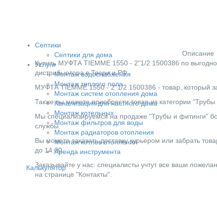
Септики
Описание
Септики для дома
Купить МУФТА TIEMME 1550 - 2"1/2 1500386 по выгодно
Услуги
дистрибьютора в Твери и РФ.
Монтаж водоснабжения
Монтаж теплого пола
МУФТА TIEMME 1550 - 2"1/2 1500386 - товар, который 
Монтаж систем отопления дома
Также вы можете приобрести товар из категории "Трубы 
Канализация для частного дома
Монтаж котельных
Мы специализируемся на продаже "Трубы и фитинги" бол
Монтаж фильтров для воды
службы.
Монтаж радиаторов отопления
Вы можете заказать доставку курьером или забрать товар
Монтаж котлов отопления
до 14:00.
Аренда инструмента
Заказывайте у нас: специалисты учтут все ваши пожела
Калькулятор
на странице "Контакты".