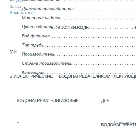
+7 (910) 937-42-00
Заказать звонок
Диаметр присоединения
Весь каталог
Материал изделия
Цвет изделия
СИСТЕМЫ ОЧИСТКИ ВОДЫ
Вид фитинга
Тип трубы
ВАТЕЛИ
Производитель
Страна производитель
Категория
ВАТЕЛИ
ЭЛЕКТРИЧЕСКИЕ
ВОДОНАГРЕВАТЕЛИ
КОМПЛЕКТУЮЩ
ГО
ВОДОНАГРЕВАТЕЛИ
ГАЗОВЫЕ
ДЛЯ
Описание
ВОДОНАГРЕВАТ