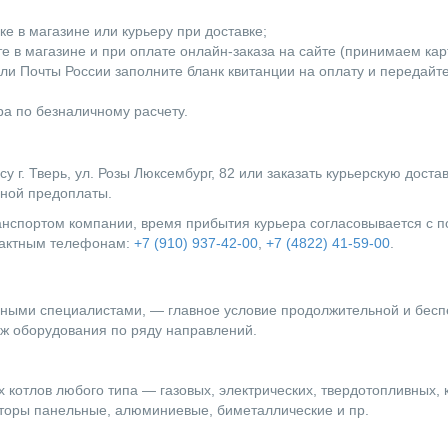
е в магазине или курьеру при доставке;
 в магазине и при оплате онлайн-заказа на сайте (принимаем карты
ли Почты России заполните бланк квитанции на оплату и передайт
а по безналичному расчету.
г. Тверь, ул. Розы Люксембург, 82 или заказать курьерскую доста
лной предоплаты.
ранспортом компании, время прибытия курьера согласовывается с
нтактным телефонам:
+7 (910) 937-42-00
,
+7 (4822) 41-59-00
.
ыми специалистами, — главное условие продолжительной и бесп
ж оборудования по ряду направлений.
 котлов любого типа — газовых, электрических, твердотопливных, 
оры панельные, алюминиевые, биметаллические и пр.