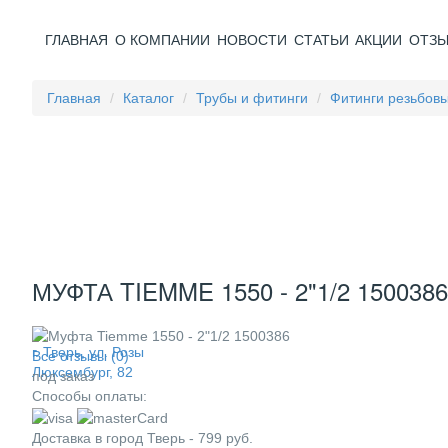
ГЛАВНАЯ
О КОМПАНИИ
НОВОСТИ
СТАТЬИ
АКЦИИ
ОТЗ
Главная
Каталог
Трубы и фитинги
Фитинги резьбов
МУФТА TIEMME 1550 - 2"1/2 1500386
г. Тверь, ул. Розы
Все отзывы (0)
Люксембург, 82
под заказ
Способы оплаты:
Доставка в город
Тверь
-
799
руб.