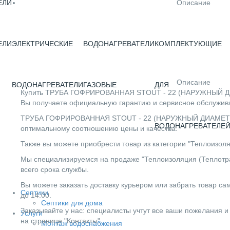
Описание
ЕЛИ
ЕЛИ
ЭЛЕКТРИЧЕСКИЕ
ВОДОНАГРЕВАТЕЛИ
КОМПЛЕКТУЮЩИЕ
Описание
ВОДОНАГРЕВАТЕЛИ
ГАЗОВЫЕ
ДЛЯ
Купить ТРУБА ГОФРИРОВАННАЯ STOUT - 22 (НАРУЖНЫЙ ДИАМ
Вы получаете официальную гарантию и сервисное обслужива
ТРУБА ГОФРИРОВАННАЯ STOUT - 22 (НАРУЖНЫЙ ДИАМЕТР 25 
ВОДОНАГРЕВАТЕЛЕ
оптимальному соотношению цены и качества.
Также вы можете приобрести товар из категории "Теплоизоля
Мы специализируемся на продаже "Теплоизоляция (Теплотрас
всего срока службы.
Вы можете заказать доставку курьером или забрать товар сам
Септики
до 14:00.
Септики для дома
Заказывайте у нас: специалисты учтут все ваши пожелания и
Услуги
на странице "Контакты".
Монтаж водоснабжения