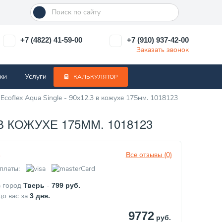
+7 (4822) 41-59-00
+7 (910) 937-42-00
Заказать звонок
ки
Услуги
КАЛЬКУЛЯТОР
coflex Aqua Single - 90x12.3 в кожухе 175мм. 1018123
 КОЖУХЕ 175ММ. 1018123
Все отзывы (0)
з
платы:
в город
-
Тверь
799
руб.
до вас за
3
дня.
9772
руб.