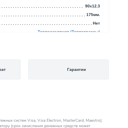
90x12.3
175мм.
Нет
Теплоизоляция (Теплотрассы)
рат
Гарантии
ных систем Visa, Visa Electron, MasterCard, Maestro);
атору (срок зачисления денежных средств может