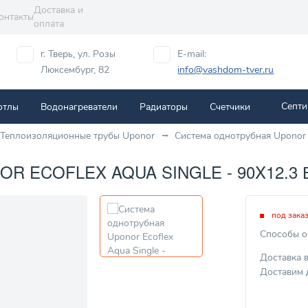
Доставка и
онтакты
оплата
г. Тверь, ул. Розы
E-mail:
Люксембург, 82
info@vashdom-tver.ru
Септи
отлы
Водонагреватели
Радиаторы
Cчетчики
Теплоизоляционные трубы Uponor
Система однотрубная Uponor E
 ECOFLEX AQUA SINGLE - 90X12.3 В
под зака
Способы о
Доставка 
Доставим 