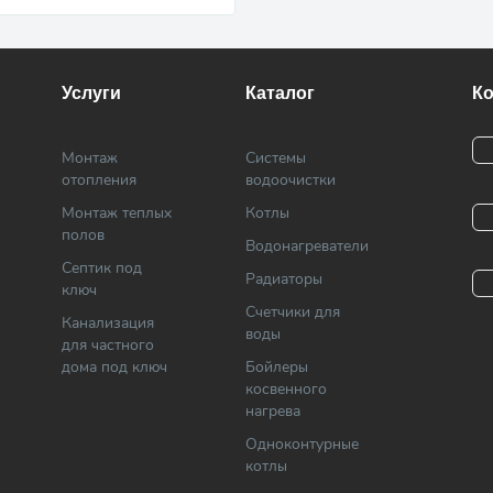
Услуги
Каталог
К
Монтаж
Системы
отопления
водоочистки
Монтаж теплых
Котлы
полов
Водонагреватели
Септик под
Радиаторы
ключ
Cчетчики для
Канализация
воды
для частного
дома под ключ
Бойлеры
косвенного
нагрева
Одноконтурные
котлы