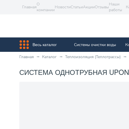
О
Наши
Главная
Новости
Статьи
Акции
Отзывы
К
компании
работы
Системы очистки воды
К
Весь каталог
Главная
Каталог
Теплоизоляция (Теплотрассы)
СИСТЕМА ОДНОТРУБНАЯ UPONOR