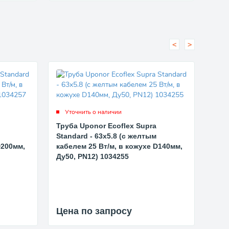
<
>
Уточнить о наличии
Ут
Труба Uponor Ecoflex Supra
Труб
Standard - 63x5.8 (с желтым
Stan
D200мм,
кабелем 25 Вт/м, в кожухе D140мм,
кабе
Ду50, PN12) 1034255
Ду65
Цена по запросу
Цен