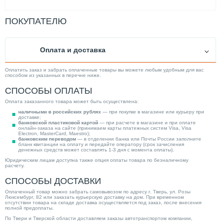
ПОКУПАТЕЛЮ
Оплата и доставка
Оплатить заказ и забрать оплаченные товары вы можете любым удобным для вас
способом из указанных в перечне ниже.
СПОСОБЫ ОПЛАТЫ
Оплата заказанного товара может быть осуществлена:
наличными в российских рублях
— при покупке в магазине или курьеру при
доставке;
банковской пластиковой картой
— при расчете в магазине и при оплате
онлайн-заказа на сайте (принимаем карты платежных систем Visa, Visa
Electron, MasterCard, Maestro);
банковским переводом
— в отделении банка или Почты России заполните
бланк квитанции на оплату и передайте оператору (срок зачисления
денежных средств может составлять 1-3 дня с момента оплаты).
Юридическим лицам доступна также опция оплаты товара по безналичному
расчету.
СПОСОБЫ ДОСТАВКИ
Оплаченный товар можно забрать самовывозом по адресу г. Тверь, ул. Розы
Люксембург, 82 или заказать курьерскую доставку на дом. При временном
отсутствии товара на складе доставка осуществляется под заказ, после внесения
полной предоплаты.
По Твери и Тверской области доставляем заказы автотранспортом компании,