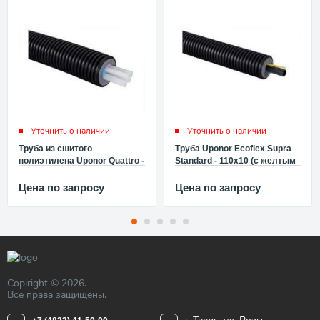
Уточнить о наличии
Уточнить о наличии
Труба из сшитого
Труба Uponor Ecoflex Supra
полиэтилена Uponor Quattro -
Standard - 110x10 (с желтым
2x32x2.9-2x28x4.0/175 (PE-
кабелем 25Вт/м, в кожухе
Xa,PN6,95°C,бухта 200м)
D200мм, Ду100, PN16)
Цена по запросу
Цена по запросу
1044017
1034222
Copiright © 2026.
Все права защищены.