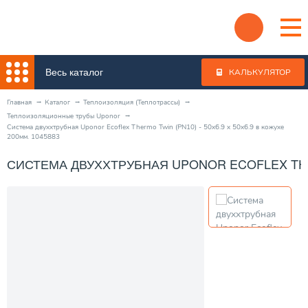
Весь каталог
КАЛЬКУЛЯТОР
Главная
Каталог
Теплоизоляция (Теплотрассы)
Теплоизоляционные трубы Uponor
Система двуххтрубная Uponor Ecoflex Thermo Twin (PN10) - 50x6.9 x 50x6.9 в кожухе
200мм. 1045883
СИСТЕМА ДВУХХТРУБНАЯ UPONOR ECOFLEX THERMO