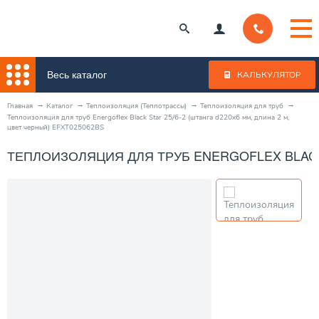
Весь каталог
КАЛЬКУЛЯТОР
Главная
Каталог
Теплоизоляция (Теплотрассы)
Теплоизоляция для труб
Теплоизоляция для труб Energoflex Black Star 25/6-2 (штанга d220x6 мм, длина 2 м,
цвет черный) EFXT025062BS
ТЕПЛОИЗОЛЯЦИЯ ДЛЯ ТРУБ ENERGOFLEX BLACK S