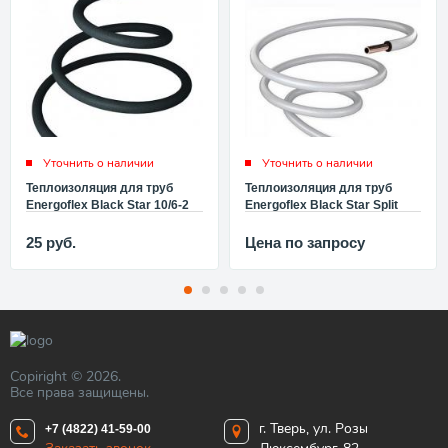
Уточнить о наличии
Уточнить о наличии
Теплоизоляция для труб
Теплоизоляция для труб
Energoflex Black Star 10/6-2
Energoflex Black Star Split
(штанга d100x6 мм, длина 2
15/6-2 (штанга d150x6 мм,
м, цвет черный)
длина 2 м, цвет белый)
25
руб.
Цена по запросу
EFXT010062BS
EFXT015062BSSPL
Copiright © 2026.
Все права защищены.
г. Тверь, ул. Розы
+7 (4822) 41-59-00