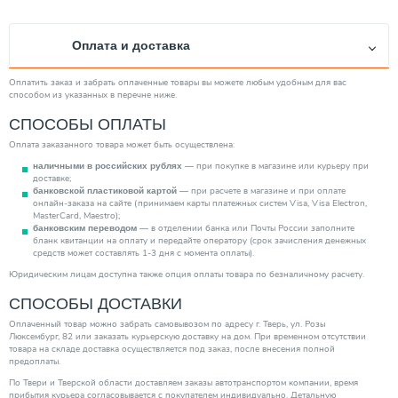
Производитель
Energoflex
Страна производитель
Россия
Оплата и доставка
Вес товара, нетто (кг)
0.00
Категория
Теплоизоляция (Теплотрассы)
Оплатить заказ и забрать оплаченные товары вы можете любым удобным для вас
способом из указанных в перечне ниже.
СПОСОБЫ ОПЛАТЫ
Оплата заказанного товара может быть осуществлена:
— при покупке в магазине или курьеру при
наличными в российских рублях
доставке;
— при расчете в магазине и при оплате
банковской пластиковой картой
онлайн-заказа на сайте (принимаем карты платежных систем Visa, Visa Electron,
MasterCard, Maestro);
— в отделении банка или Почты России заполните
банковским переводом
бланк квитанции на оплату и передайте оператору (срок зачисления денежных
средств может составлять 1-3 дня с момента оплаты).
Юридическим лицам доступна также опция оплаты товара по безналичному расчету.
СПОСОБЫ ДОСТАВКИ
Оплаченный товар можно забрать самовывозом по адресу г. Тверь, ул. Розы
Люксембург, 82 или заказать курьерскую доставку на дом. При временном отсутствии
товара на складе доставка осуществляется под заказ, после внесения полной
предоплаты.
По Твери и Тверской области доставляем заказы автотранспортом компании, время
прибытия курьера согласовывается с покупателем индивидуально. Детальную