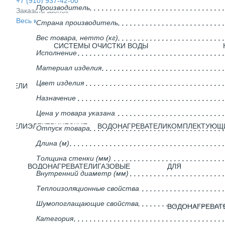
+7 (910) 937-42-00
Производитель
Заказать звонок
Весь каталог
Страна производитель
Вес товара, нетто (кг)
СИСТЕМЫ ОЧИСТКИ ВОДЫ
Исполнение
Материал изделия
Цвет изделия
ВАТЕЛИ
Назначение
Цена у товара указана
ВАТЕЛИ
ЭЛЕКТРИЧЕСКИЕ
ВОДОНАГРЕВАТЕЛИ
КОМПЛЕКТУЮЩ
Отпуск товара
Длина (м)
Толщина стенки (мм)
ГО
ВОДОНАГРЕВАТЕЛИ
ГАЗОВЫЕ
ДЛЯ
Внутренний диаметр (мм)
Теплоизоляционные свойства
Шумопоглащающие свойства
ВОДОНАГРЕВАТ
Категория