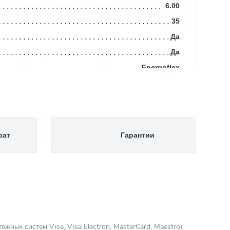
6.00
35
Да
Да
Energoflex
Россия
0.05
Трубка
Вспененный полиэтилен
рат
Гарантии
Красный
Теплоизоляция (Теплотрассы)
ных систем Visa, Visa Electron, MasterCard, Maestro);