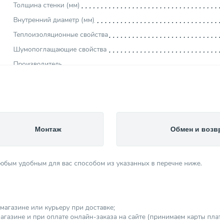
Толщина стенки (мм)
Внутренний диаметр (мм)
Теплоизоляционные свойства
Шумопоглащающие свойства
Производитель
Страна производитель
Вес товара, нетто (кг)
Исполнение
Материал изделия
Монтаж
Обмен и возв
Цвет изделия
Категория
любым удобным для вас способом из указанных в перечне ниже.
магазине или курьеру при доставке;
агазине и при оплате онлайн-заказа на сайте (принимаем карты платеж