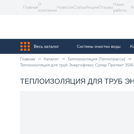
О
Наши
Главная
Новости
Статьи
Акции
Отзывы
К
компании
работы
Системы очистки воды
К
Весь каталог
Главная
Каталог
Теплоизоляция (Теплотрассы)
Теплоизоляция для труб Энергофлекс Супер Протект 35/
ТЕПЛОИЗОЛЯЦИЯ ДЛЯ ТРУБ ЭНЕ