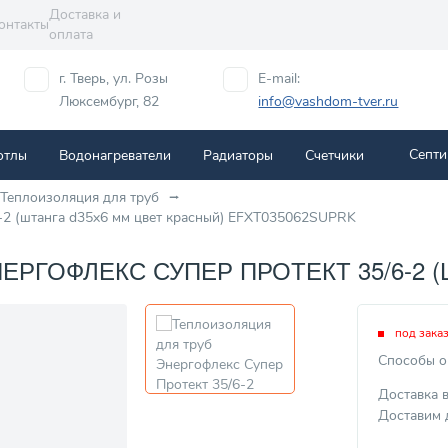
Доставка и
онтакты
оплата
г. Тверь, ул. Розы
E-mail:
Люксембург, 82
info@vashdom-tver.ru
Септи
отлы
Водонагреватели
Радиаторы
Cчетчики
Теплоизоляция для труб
6-2 (штанга d35x6 мм цвет красный) EFXT035062SUPRK
РГОФЛЕКС СУПЕР ПРОТЕКТ 35/6-2 (
под зака
Способы о
Доставка 
Доставим 