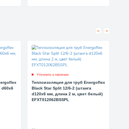
<
>
Уточнить о наличии
Ут
ergoflex
Теплоизоляция для труб Energoflex
Теп
а d60x6
Black Star Split 12/6-2 (штанга
Blac
d120x6 мм, длина 2 м, цвет белый)
d100
EFXT012062BSSPL
EFX