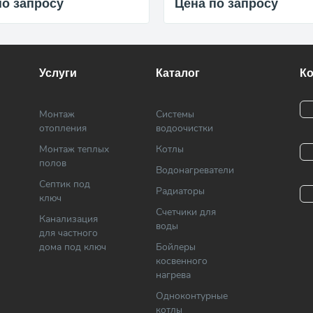
по запросу
Цена по запросу
Услуги
Каталог
К
Монтаж
Системы
отопления
водоочистки
Монтаж теплых
Котлы
полов
Водонагреватели
Септик под
Радиаторы
ключ
Cчетчики для
Канализация
воды
для частного
дома под ключ
Бойлеры
косвенного
нагрева
Одноконтурные
котлы