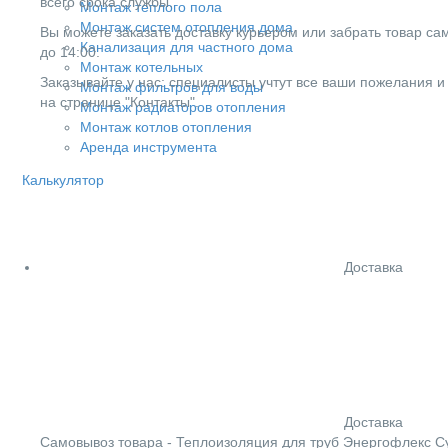
всего срока службы.
Монтаж теплого пола
Монтаж систем отопления дома
Вы можете заказать доставку курьером или забрать товар сам
Канализация для частного дома
до 14:00.
Монтаж котельных
Заказывайте у нас: специалисты учтут все ваши пожелания и
Монтаж фильтров для воды
на странице "Контакты".
Монтаж радиаторов отопления
Монтаж котлов отопления
Аренда инструмента
Калькулятор
Доставка
Доставка
Cамовывоз товара - Теплоизоляция для труб Энергофлекс Суп