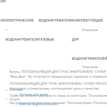
ЕЛИ
ЕЛИ
ЭЛЕКТРИЧЕСКИЕ
ВОДОНАГРЕВАТЕЛИ
КОМПЛЕКТУЮЩИЕ
Описание
ВОДОНАГРЕВАТЕЛИ
ГАЗОВЫЕ
ДЛЯ
ВОДОНАГРЕВАТЕЛЕ
Описание
Купить ТЕПЛОИЗОЛЯЦИЯ ДЛЯ ТРУБ ЭНЕРГОФЛЕКС СУПЕР ПРО
"Ваш Дом". Вы получаете официальную гарантию и сервисно
ТЕПЛОИЗОЛЯЦИЯ ДЛЯ ТРУБ ЭНЕРГОФЛЕКС СУПЕР ПРОТЕКТ 18
благодаря оптимальному соотношению цены и качества.
Септики
Септики для дома
Также вы можете приобрести товар из категории "Теплоизоля
Услуги
Мы специализируемся на продаже "Теплоизоляция (Теплотрас
Монтаж водоснабжения