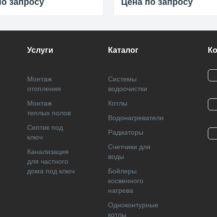
по запросу
Цена по запросу
Услуги
Каталог
К
Монтаж
Системы
отопления
водоочистки
Монтаж
Котлы
теплых полов
Водонагреватели
Септик под
Радиаторы
ключ
Cчетчики для
Канализация
воды
для частного
дома под ключ
Бойлеры
косвенного
нагрева
Одноконтурные
котлы