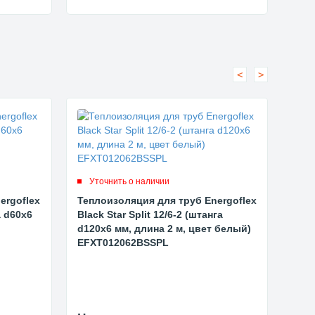
<
>
Уточнить о наличии
Ут
ergoflex
Теплоизоляция для труб Energoflex
Теп
а d60x6
Black Star Split 12/6-2 (штанга
Blac
d120x6 мм, длина 2 м, цвет белый)
d100
EFXT012062BSSPL
EFX