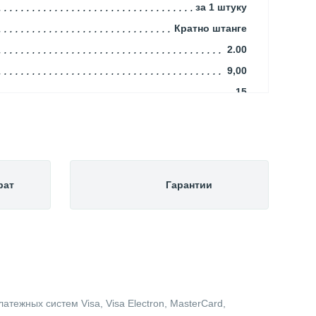
за 1 штуку
Кратно штанге
2.00
9,00
15
Да
Да
Energoflex
Россия
рат
Гарантии
0.01
Теплоизоляция (Теплотрассы)
тежных систем Visa, Visa Electron, MasterCard,