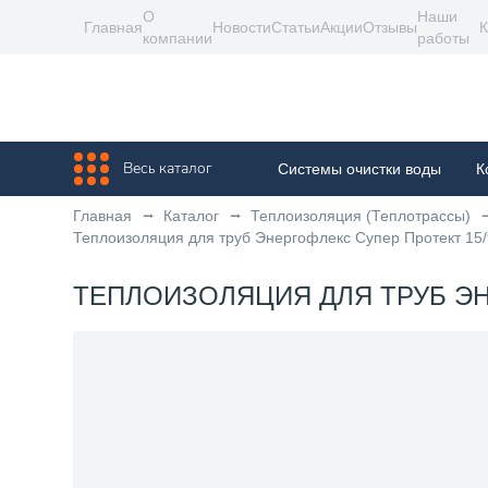
О
Наши
Главная
Новости
Статьи
Акции
Отзывы
К
компании
работы
Весь каталог
Системы очистки воды
К
Главная
Каталог
Теплоизоляция (Теплотрассы)
Теплоизоляция для труб Энергофлекс Супер Протект 15
ТЕПЛОИЗОЛЯЦИЯ ДЛЯ ТРУБ ЭНЕ