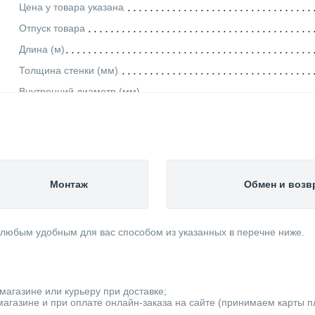
Цена у товара указана
Отпуск товара
Длина (м)
Толщина стенки (мм)
Внутренний диаметр (мм)
Теплоизоляционные свойства
Шумопоглащающие свойства
Производитель
Страна производитель
Монтаж
Обмен и возв
Вес товара, нетто (кг)
Категория
 любым удобным для вас способом из указанных в перечне ниже.
магазине или курьеру при доставке;
агазине и при оплате онлайн-заказа на сайте (принимаем карты пла