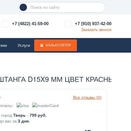
+7 (4822) 41-59-00
+7 (910) 937-42-00
Заказать звонок
тики
Услуги
КАЛЬКУЛЯТОР
ШТАНГА D15X9 ММ ЦВЕТ КРАСНЫЙ) E
Все отзывы (0)
з
платы:
в город
Тверь
-
799
руб.
до вас за
3
дня.