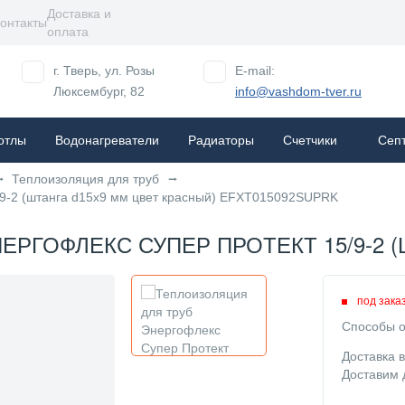
Доставка и
онтакты
оплата
г. Тверь, ул. Розы
E-mail:
Люксембург, 82
info@vashdom-tver.ru
отлы
Водонагреватели
Радиаторы
Cчетчики
Сеп
Теплоизоляция для труб
/9-2 (штанга d15x9 мм цвет красный) EFXT015092SUPRK
РГОФЛЕКС СУПЕР ПРОТЕКТ 15/9-2 (
под зака
Способы о
Доставка 
Доставим 