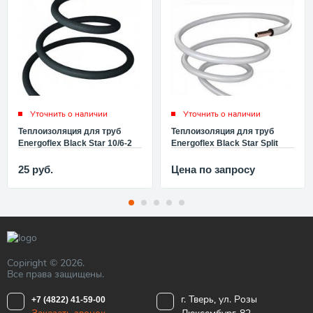
Уточнить о наличии
Уточнить о наличии
Теплоизоляция для труб
Теплоизоляция для труб
Energoflex Black Star 10/6-2
Energoflex Black Star Split
(штанга d100x6 мм, длина 2
15/6-2 (штанга d150x6 мм,
м, цвет черный)
длина 2 м, цвет белый)
25
руб.
Цена по запросу
EFXT010062BS
EFXT015062BSSPL
Copiright © 2026.
Все права защищены.
г. Тверь, ул. Розы
+7 (4822) 41-59-00