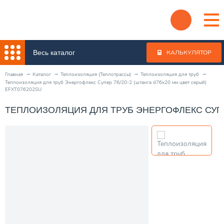
Весь каталог
КАЛЬКУЛЯТОР
Главная
Каталог
Теплоизоляция (Теплотрассы)
Теплоизоляция для труб
Теплоизоляция для труб Энергофлекс Супер 76/20-2 (штанга d76x20 мм цвет серый)
EFXT076202SU
ТЕПЛОИЗОЛЯЦИЯ ДЛЯ ТРУБ ЭНЕРГОФЛЕКС СУПЕР