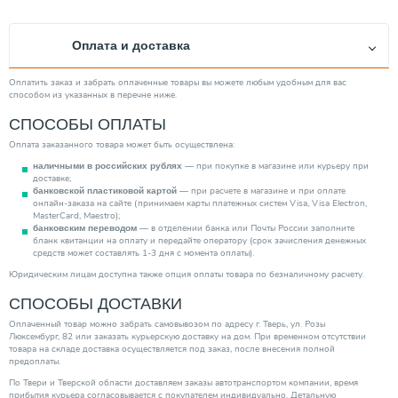
Производитель
Energoflex
Страна производитель
Россия
Оплата и доставка
Вес товара, нетто (кг)
0.27
Категория
Теплоизоляция (Теплотрассы)
Оплатить заказ и забрать оплаченные товары вы можете любым удобным для вас
способом из указанных в перечне ниже.
СПОСОБЫ ОПЛАТЫ
Оплата заказанного товара может быть осуществлена:
— при покупке в магазине или курьеру при
наличными в российских рублях
доставке;
— при расчете в магазине и при оплате
банковской пластиковой картой
онлайн-заказа на сайте (принимаем карты платежных систем Visa, Visa Electron,
MasterCard, Maestro);
— в отделении банка или Почты России заполните
банковским переводом
бланк квитанции на оплату и передайте оператору (срок зачисления денежных
средств может составлять 1-3 дня с момента оплаты).
Юридическим лицам доступна также опция оплаты товара по безналичному расчету.
СПОСОБЫ ДОСТАВКИ
Оплаченный товар можно забрать самовывозом по адресу г. Тверь, ул. Розы
Люксембург, 82 или заказать курьерскую доставку на дом. При временном отсутствии
товара на складе доставка осуществляется под заказ, после внесения полной
предоплаты.
По Твери и Тверской области доставляем заказы автотранспортом компании, время
прибытия курьера согласовывается с покупателем индивидуально. Детальную