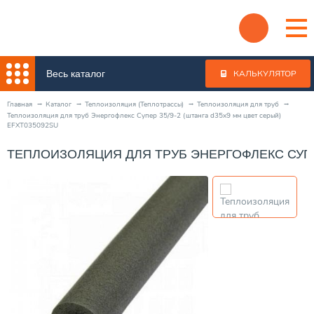
Весь каталог
КАЛЬКУЛЯТОР
Главная
Каталог
Теплоизоляция (Теплотрассы)
Теплоизоляция для труб
Теплоизоляция для труб Энергофлекс Супер 35/9-2 (штанга d35x9 мм цвет серый)
EFXT035092SU
ТЕПЛОИЗОЛЯЦИЯ ДЛЯ ТРУБ ЭНЕРГОФЛЕКС СУПЕР