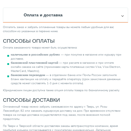
Производитель
Energoflex
Страна производитель
Россия
Оплата и доставка
Вес товара, нетто (кг)
0.05
Категория
Теплоизоляция (Теплотрассы)
Оплатить заказ и забрать оплаченные товары вы можете любым удобным для вас
способом из указанных в перечне ниже.
СПОСОБЫ ОПЛАТЫ
Оплата заказанного товара может быть осуществлена:
— при покупке в магазине или курьеру при
наличными в российских рублях
доставке;
— при расчете в магазине и при оплате
банковской пластиковой картой
онлайн-заказа на сайте (принимаем карты платежных систем Visa, Visa Electron,
MasterCard, Maestro);
— в отделении банка или Почты России заполните
банковским переводом
бланк квитанции на оплату и передайте оператору (срок зачисления денежных
средств может составлять 1-3 дня с момента оплаты).
Юридическим лицам доступна также опция оплаты товара по безналичному расчету.
СПОСОБЫ ДОСТАВКИ
Оплаченный товар можно забрать самовывозом по адресу г. Тверь, ул. Розы
Люксембург, 82 или заказать курьерскую доставку на дом. При временном отсутствии
товара на складе доставка осуществляется под заказ, после внесения полной
предоплаты.
По Твери и Тверской области доставляем заказы автотранспортом компании, время
прибытия курьера согласовывается с покупателем индивидуально. Детальную