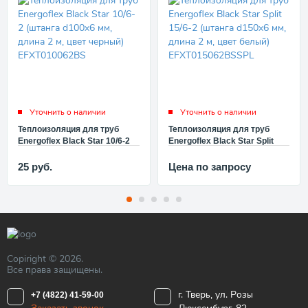
Уточнить о наличии
Уточнить о наличии
Теплоизоляция для труб
Теплоизоляция для труб
Energoflex Black Star 10/6-2
Energoflex Black Star Split
(штанга d100x6 мм, длина 2
15/6-2 (штанга d150x6 мм,
м, цвет черный)
длина 2 м, цвет белый)
25
руб.
Цена по запросу
EFXT010062BS
EFXT015062BSSPL
Copiright © 2026.
Все права защищены.
г. Тверь, ул. Розы
+7 (4822) 41-59-00