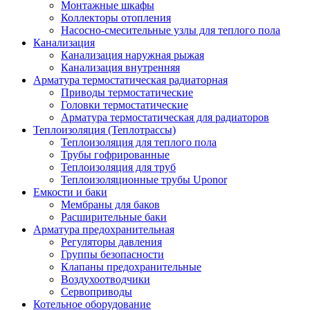
Монтажные шкафы
Коллекторы отопления
Насосно-смесительные узлы для теплого пола
Канализация
Канализация наружная рыжая
Канализация внутренняя
Арматура термостатическая радиаторная
Приводы термостатические
Головки термостатические
Арматура термостатическая для радиаторов
Теплоизоляция (Теплотрассы)
Теплоизоляция для теплого пола
Трубы гофрированные
Теплоизоляция для труб
Теплоизоляционные трубы Uponor
Емкости и баки
Мембраны для баков
Расширительные баки
Арматура предохранительная
Регуляторы давления
Группы безопасности
Клапаны предохранительные
Воздухоотводчики
Сервоприводы
Котельное оборудование