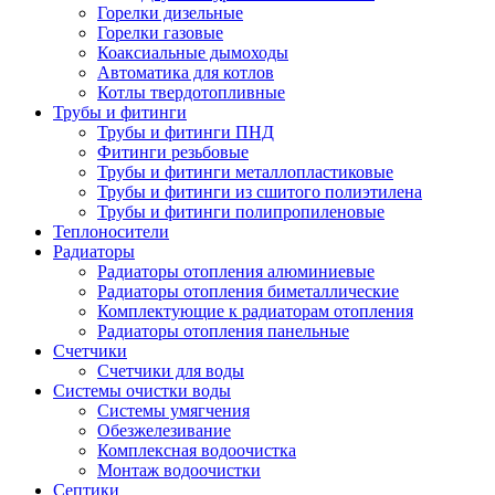
Горелки дизельные
Горелки газовые
Коаксиальные дымоходы
Автоматика для котлов
Котлы твердотопливные
Трубы и фитинги
Трубы и фитинги ПНД
Фитинги резьбовые
Трубы и фитинги металлопластиковые
Трубы и фитинги из сшитого полиэтилена
Трубы и фитинги полипропиленовые
Теплоносители
Радиаторы
Радиаторы отопления алюминиевые
Радиаторы отопления биметаллические
Комплектующие к радиаторам отопления
Радиаторы отопления панельные
Cчетчики
Счетчики для воды
Системы очистки воды
Системы умягчения
Обезжелезивание
Комплексная водоочистка
Монтаж водоочистки
Септики