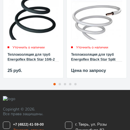
Уточнить о наличии
Уточнить о наличии
Теплоизоляция для труб
Теплоизоляция для труб
Energoflex Black Star 10/6-2
Energoflex Black Star Split
(штанга d100x6 мм, длина 2
15/6-2 (штанга d150x6 мм,
м, цвет черный)
длина 2 м, цвет белый)
25
руб.
Цена по запросу
EFXT010062BS
EFXT015062BSSPL
Copiright © 2026.
Все права защищены.
г. Тверь, ул. Розы
+7 (4822) 41-59-00