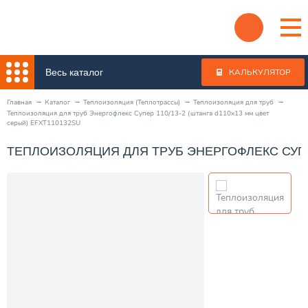
Весь каталог
КАЛЬКУЛЯТОР
Главная
Каталог
Теплоизоляция (Теплотрассы)
Теплоизоляция для труб
Теплоизоляция для труб Энергофлекс Супер 110/13-2 (штанга d110x13 мм цвет
серый) EFXT110132SU
ТЕПЛОИЗОЛЯЦИЯ ДЛЯ ТРУБ ЭНЕРГОФЛЕКС СУПЕР