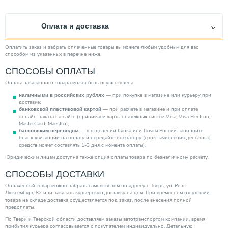
Внутренний диаметр (мм)
110
Теплоизоляционные свойства
Да
Оплата и доставка
Шумопоглащающие свойства
Да
Категория
Теплоизоляция (Теплотрассы)
Оплатить заказ и забрать оплаченные товары вы можете любым удобным для вас
способом из указанных в перечне ниже.
СПОСОБЫ ОПЛАТЫ
Оплата заказанного товара может быть осуществлена:
— при покупке в магазине или курьеру при
наличными в российских рублях
доставке;
— при расчете в магазине и при оплате
банковской пластиковой картой
онлайн-заказа на сайте (принимаем карты платежных систем Visa, Visa Electron,
MasterCard, Maestro);
— в отделении банка или Почты России заполните
банковским переводом
бланк квитанции на оплату и передайте оператору (срок зачисления денежных
средств может составлять 1-3 дня с момента оплаты).
Юридическим лицам доступна также опция оплаты товара по безналичному расчету.
СПОСОБЫ ДОСТАВКИ
Оплаченный товар можно забрать самовывозом по адресу г. Тверь, ул. Розы
Люксембург, 82 или заказать курьерскую доставку на дом. При временном отсутствии
товара на складе доставка осуществляется под заказ, после внесения полной
предоплаты.
По Твери и Тверской области доставляем заказы автотранспортом компании, время
прибытия курьера согласовывается с покупателем индивидуально. Детальную