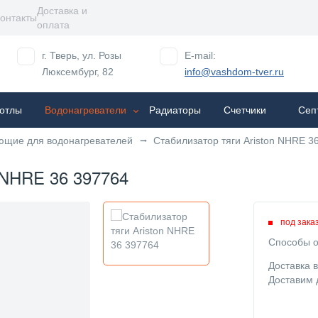
Доставка и
онтакты
оплата
г. Тверь, ул. Розы
E-mail:
Люксембург, 82
info@vashdom-tver.ru
отлы
Водонагреватели
Радиаторы
Cчетчики
Сеп
ющие для водонагревателей
Стабилизатор тяги Ariston NHRE 3
HRE 36 397764
под зака
Способы о
Доставка 
Доставим 