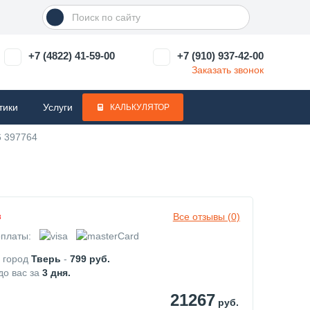
+7 (4822) 41-59-00
+7 (910) 937-42-00
Заказать звонок
тики
Услуги
КАЛЬКУЛЯТОР
6 397764
Все отзывы (0)
з
платы:
в город
Тверь
-
799
руб.
до вас за
3
дня.
21267
руб.