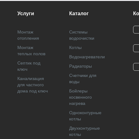
Услуги
Каталог
К
Монтаж
Системы
отопления
водоочистки
Монтаж
Котлы
теплых полов
Водонагреватели
Септик под
Радиаторы
ключ
Cчетчики для
Канализация
воды
для частного
дома под ключ
Бойлеры
косвенного
нагрева
Одноконтурные
котлы
Двухконтурные
котлы