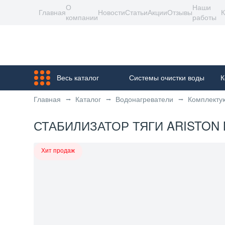
О
Наши
Главная
Новости
Статьи
Акции
Отзывы
К
компании
работы
Весь каталог
Системы очистки воды
К
Главная
Каталог
Водонагреватели
Комплекту
СТАБИЛИЗАТОР ТЯГИ ARISTON N
Хит продаж