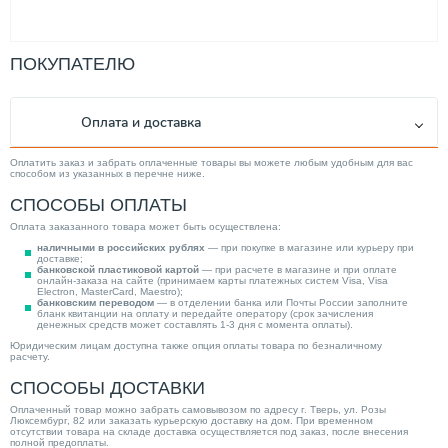
ПОКУПАТЕЛЮ
Оплата и доставка
Оплатить заказ и забрать оплаченные товары вы можете любым удобным для вас
способом из указанных в перечне ниже.
СПОСОБЫ ОПЛАТЫ
Оплата заказанного товара может быть осуществлена:
наличными в российских рублях
— при покупке в магазине или курьеру при
доставке;
банковской пластиковой картой
— при расчете в магазине и при оплате
онлайн-заказа на сайте (принимаем карты платежных систем Visa, Visa
Electron, MasterCard, Maestro);
банковским переводом
— в отделении банка или Почты России заполните
бланк квитанции на оплату и передайте оператору (срок зачисления
денежных средств может составлять 1-3 дня с момента оплаты).
Юридическим лицам доступна также опция оплаты товара по безналичному
расчету.
СПОСОБЫ ДОСТАВКИ
Оплаченный товар можно забрать самовывозом по адресу г. Тверь, ул. Розы
Люксембург, 82 или заказать курьерскую доставку на дом. При временном
отсутствии товара на складе доставка осуществляется под заказ, после внесения
полной предоплаты.