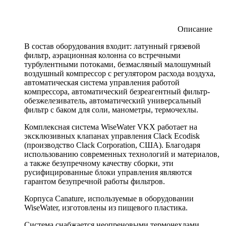
Описание
В состав оборудования входит: латунный грязевой
фильтр, аэрационная колонна со встречными
турбулентными потоками, безмасляный малошумный
воздушный компрессор с регулятором расхода воздуха,
автоматическая система управления работой
компрессора, автоматический безреагентный фильтр-
обезжелезиватель, автоматический универсальный
фильтр с баком для соли, манометры, термочехлы.
Комплексная система WiseWater VKX работает на
эксклюзивных клапанах управления Clack Ecodisk
(производство Clack Corporation, США). Благодаря
использованию современных технологий и материалов,
а также безупречному качеству сборки, эти
русифицированные блоки управления являются
гарантом безупречной работы фильтров.
Корпуса Canature, используемые в оборудовании
WiseWater, изготовлены из пищевого пластика.
Система снабжается неопреновыми термочехлами,