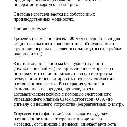
поверхности корпусов фильтров.
Система изготавливается на собственных
производственных мощностях.
Состав системы:
Грязевик (размер пор ячеек 500 мкм) предназначен для
защиты автоматики водоочистного оборудования от
крупнодисперсных взвешенных частиц (песок, трубная
окалина и т.п.).
Запатентованная система бесшумной аэрации
(технология Oxidizer) без применения компрессора
позволяет интенсивно насыщать воду кислородом
воздуха и интенсифицировать процессы окисления
растворённого железа. Регенерация установки
(заполнение кислородом) производится в
автоматическом режиме с помощью электронного
управляющего клапана Clack Corporation (USA) по
сигналу с внешнего устройства (безреагентный фильтр).
Безреагентный фильтр-обезжелезиватель удаляет
растворённое и нерастворённое в воде железо,
марганец, органические примеси, снижает мутность